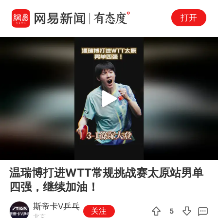
打开
Play
00:00
00:06
En
温瑞博打进WTT常规挑战赛太原站男单
fu
四强，继续加油！
斯帝卡V乒乓
关注
5
北京