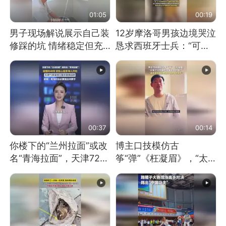
01:05
00:19
男子现场解说展示自己装
12岁摩洛哥男孩边境哭泣
修踩的坑 情绪稳定但充
恳求西班牙士兵：“可不
满无奈 每处都有精心设
可以不要把我遣返回国”
计 但每处都有瑕疵 网
友：一开始我没笑 但看
到洗手盆我没绷住
00:37
00:14
你楼下的“兰州拉面”或改
博主口技模仿古
名“青海拉面”，天津72家
筝“弹”《枉凝眉》，“太
面馆已集体更换招牌
像了～你是吃古筝长大的
吗？”“或将成为首位考级
不带古筝的选手。”（来
源：新华每日电讯）