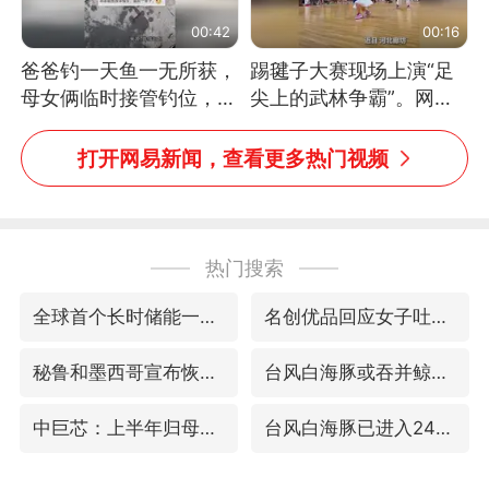
00:42
00:16
爸爸钓一天鱼一无所获，
踢毽子大赛现场上演“足
母女俩临时接管钓位，用
尖上的武林争霸”。网
玩具鱼竿钓上大鱼
友：这哪是踢毽子，分明
是武侠片现场！#睡个好
打开网易新闻，查看更多热门视频
觉
热门搜索
全球首个长时储能一体化产业园量产
名创优品回应女子吐槽内裤质量差
秘鲁和墨西哥宣布恢复外交关系
台风白海豚或吞并鲸鱼 登陆地点更新
中巨芯：上半年归母净利润1405.77万元
台风白海豚已进入24小时警戒线