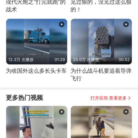
现代火炮之“打完就跑”的
见过狠的，没见过这么狠
战术
的！
12.3万 次播放
01:29
25.0万 次播放
00:52
为啥国外这么多长头卡车
为什么战斗机要追着导弹
飞行
更多热门视频
打开应用 查看更多