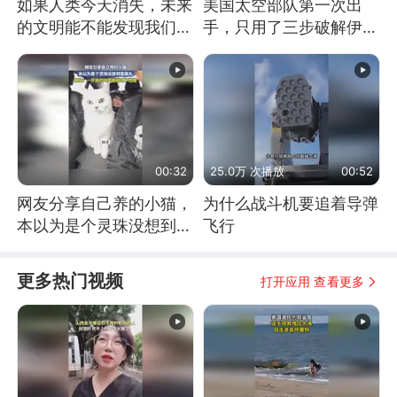
如果人类今天消失，未来
美国太空部队第一次出
的文明能不能发现我们存
手，只用了三步破解伊朗
在过？
防空
00:32
25.0万 次播放
00:52
网友分享自己养的小猫，
为什么战斗机要追着导弹
本以为是个灵珠没想到是
飞行
魔丸
更多热门视频
打开应用 查看更多