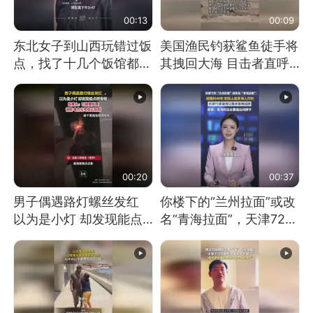
00:13
00:09
东北女子到山西玩错过饭
美国渔民钓获鲨鱼徒手将
点，找了十几个饭馆都没
其拽回大海 目击者直呼
开门：午休到几点
震惊 （视频来源：参考
消息）
00:20
00:37
男子偶遇路灯螺丝发红
你楼下的“兰州拉面”或改
以为是小灯 却发现能点
名“青海拉面”，天津72家
燃香烟 当事人：已报警
面馆已集体更换招牌
处理