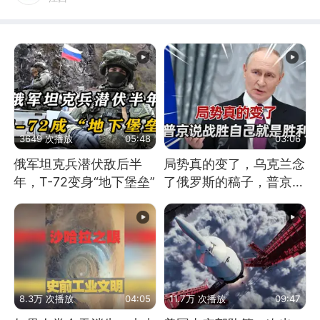
3649 次播放
05:48
03:06
俄军坦克兵潜伏敌后半
局势真的变了，乌克兰念
年，T-72变身“地下堡垒”
了俄罗斯的稿子，普京说
战胜自己就是胜利
8.3万 次播放
04:05
11.7万 次播放
09:47