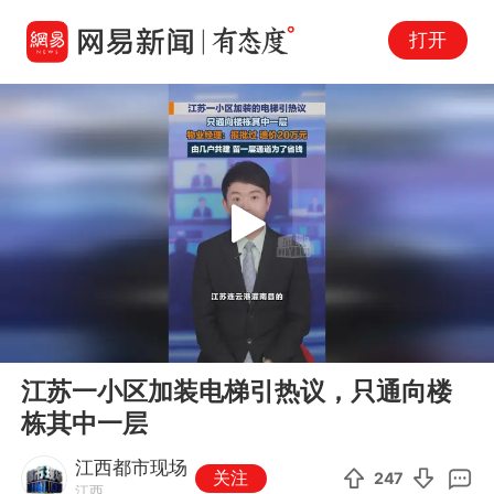
打开
Play
00:00
00:36
En
江苏一小区加装电梯引热议，只通向楼
fu
栋其中一层
江西都市现场
关注
247
江西