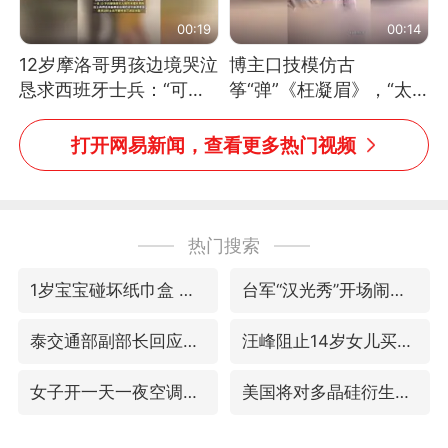
00:19
00:14
12岁摩洛哥男孩边境哭泣
博主口技模仿古
恳求西班牙士兵：“可不
筝“弹”《枉凝眉》，“太
可以不要把我遣返回国”
像了～你是吃古筝长大的
吗？”“或将成为首位考级
打开网易新闻，查看更多热门视频
不带古筝的选手。”（来
源：新华每日电讯）
热门搜索
1岁宝宝碰坏纸巾盒 宝妈被索赔924元
台军“汉光秀”开场闹剧多
泰交通部副部长回应中国人遭歧视手势
汪峰阻止14岁女儿买大牌
女子开一天一夜空调后二氧化碳中毒
美国将对多晶硅衍生品加征15%关税