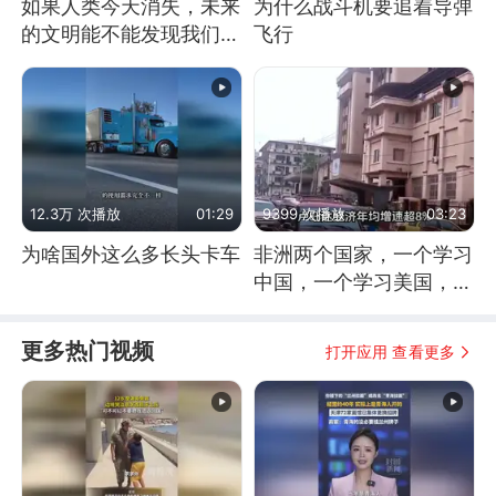
如果人类今天消失，未来
为什么战斗机要追着导弹
的文明能不能发现我们存
飞行
在过？
12.3万 次播放
01:29
9399 次播放
03:23
为啥国外这么多长头卡车
非洲两个国家，一个学习
中国，一个学习美国，结
果怎么样了？
更多热门视频
打开应用 查看更多