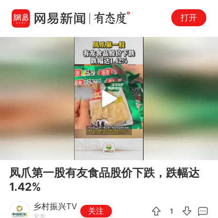
打开
Play
00:00
00:10
En
凤爪第一股有友食品股价下跌，跌幅达
fu
1.42%
乡村振兴TV
关注
1
北京