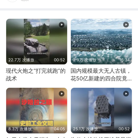
22.7万 次播放
00:52
2.9万 次播放
16:34
现代火炮之“打完就跑”的
国内规模最大无人古镇，
战术
花50亿新建的四合院竟
没人住，发生了啥
8.3万 次播放
04:05
25.1万 次播放
00:52