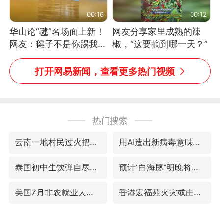
00:16
00:12
华山论“毽”名场面上新！
网友分享家里成熟的辣
网友：毽子不是你踢我
椒，“这要摘到哪一天？”
捡，我踢你捡吗
打开网易新闻，查看更多热门视频
热门搜索
云南一地村民过火把节意外灼伤16人
用AI造出新病毒意味着什么
泰国初中生饮弹自尽前开了26枪
预计“白海豚”明晚将在浙江舟山到福建福鼎一带沿海登陆
美国7月非农就业人数意外减少2.3万人
香港宏福苑火灾或由烟头引起