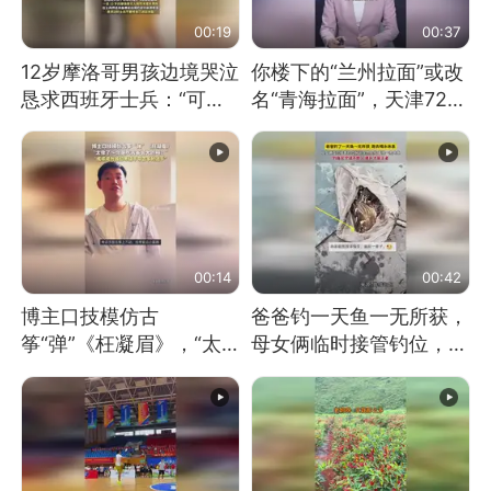
00:19
00:37
12岁摩洛哥男孩边境哭泣
你楼下的“兰州拉面”或改
恳求西班牙士兵：“可不
名“青海拉面”，天津72家
可以不要把我遣返回国”
面馆已集体更换招牌
00:14
00:42
博主口技模仿古
爸爸钓一天鱼一无所获，
筝“弹”《枉凝眉》，“太
母女俩临时接管钓位，用
像了～你是吃古筝长大的
玩具鱼竿钓上大鱼
吗？”“或将成为首位考级
不带古筝的选手。”（来
源：新华每日电讯）