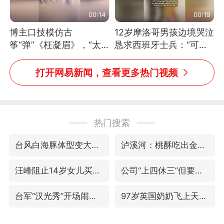
00:14
00:19
博主口技模仿古
12岁摩洛哥男孩边境哭泣
筝“弹”《枉凝眉》，“太
恳求西班牙士兵：“可不
像了～你是吃古筝长大的
可以不要把我遣返回国”
吗？”“或将成为首位考级
打开网易新闻，查看更多热门视频
不带古筝的选手。”（来
源：新华每日电讯）
热门搜索
台风白海豚体型变大近似13个浙江面积
泸溪河：桃酥吃出金属牙冠视频不实
汪峰阻止14岁女儿买大牌
公司“上四休三”但要降薪1000元
台军“汉光秀”开场闹剧多
97岁英国奶奶飞上天再破吉尼斯纪录