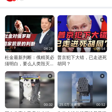
04:26
08:54
杜金最新判断：俄精英必
普京犯下大错，已走进死
须明白，要么人类毁灭，
胡同？
要么俄毁灭
00:32
25.0万 次播放
00:52