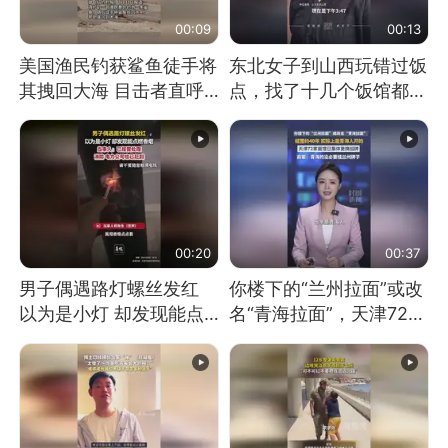
00:09
00:13
美国渔民钓获鲨鱼徒手将
东北女子到山西玩错过饭
其拽回大海 目击者直呼
点，找了十几个饭馆都没
震惊 （视频来源：参考
开门：午休到几点
消息）
00:20
00:37
男子偶遇路灯螺丝发红
你楼下的“兰州拉面”或改
以为是小灯 却发现能点
名“青海拉面”，天津72家
燃香烟 当事人：已报警
面馆已集体更换招牌
处理