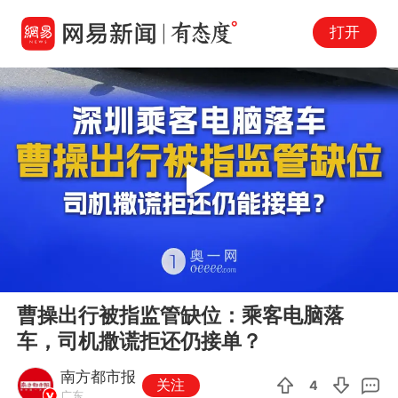
打开
Play
00:00
01:43
En
曹操出行被指监管缺位：乘客电脑落
fu
车，司机撒谎拒还仍接单？
南方都市报
关注
4
广东