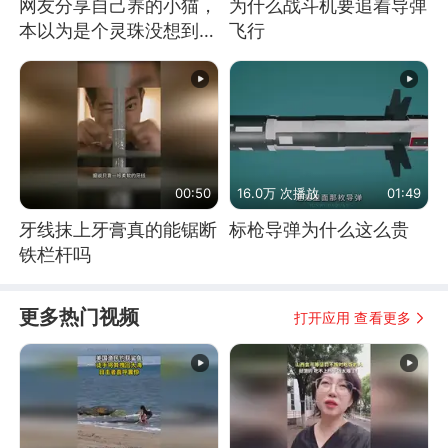
网友分享自己养的小猫，
为什么战斗机要追着导弹
本以为是个灵珠没想到是
飞行
魔丸
00:50
16.0万 次播放
01:49
牙线抹上牙膏真的能锯断
标枪导弹为什么这么贵
铁栏杆吗
更多热门视频
打开应用 查看更多