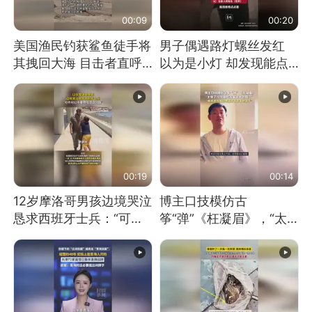
00:09
00:20
美国渔民钓获鲨鱼徒手将
男子偶遇路灯螺丝发红
其拽回大海 目击者直呼
以为是小灯 却发现能点
震惊 （视频来源：参考
燃香烟 当事人：已报警
消息）
处理
00:19
00:14
12岁摩洛哥男孩边境哭泣
博主口技模仿古
恳求西班牙士兵：“可不
筝“弹”《枉凝眉》，“太
可以不要把我遣返回国”
像了～你是吃古筝长大的
吗？”“或将成为首位考级
不带古筝的选手。”（来
源：新华每日电讯）