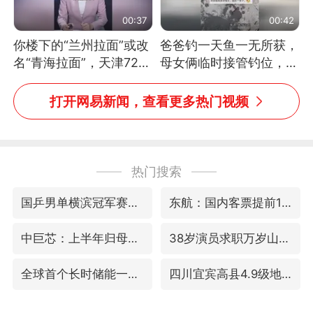
00:37
00:42
你楼下的“兰州拉面”或改
爸爸钓一天鱼一无所获，
名“青海拉面”，天津72家
母女俩临时接管钓位，用
面馆已集体更换招牌
玩具鱼竿钓上大鱼
打开网易新闻，查看更多热门视频
热门搜索
国乒男单横滨冠军赛全军覆没
东航：国内客票提前14天免费退改
中巨芯：上半年归母净利润1405.77万元
38岁演员求职万岁山NPC成功
全球首个长时储能一体化产业园量产
四川宜宾高县4.9级地震致1死