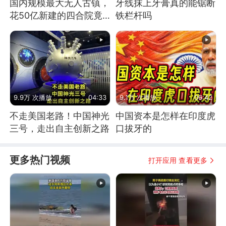
国内规模最大无人古镇，
牙线抹上牙膏真的能锯断
花50亿新建的四合院竟
铁栏杆吗
没人住，发生了啥
9.9万 次播放
04:33
9.1万 次播放
06:42
不走美国老路！中国神光
中国资本是怎样在印度虎
三号，走出自主创新之路
口拔牙的
更多热门视频
打开应用 查看更多