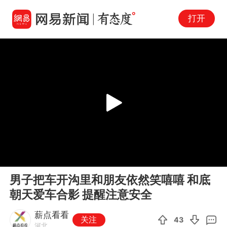
打开
Play
00:00
00:15
En
男子把车开沟里和朋友依然笑嘻嘻 和底
fu
朝天爱车合影 提醒注意安全
薪点看看
关注
43
河北