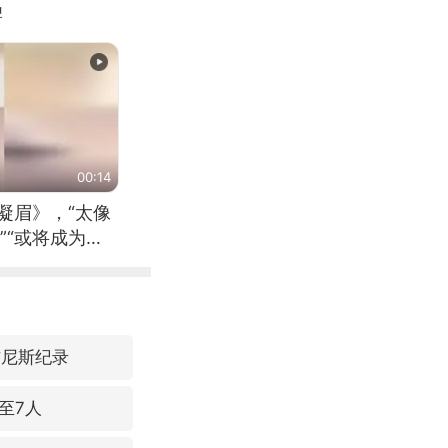
牌
00:14
凝眉》，“太像
”“或将成为首
（来源：新华每
吉尼斯纪录
至7人