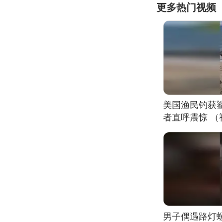
更多热门视频
美国渔民钓获
者直呼震惊 
男子偶遇路灯螺