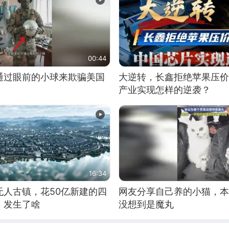
00:44
通过眼前的小球来欺骗美国
大逆转，长鑫拒绝苹果压价
产业实现怎样的逆袭？
16:34
无人古镇，花50亿新建的四
网友分享自己养的小猫，本
，发生了啥
没想到是魔丸