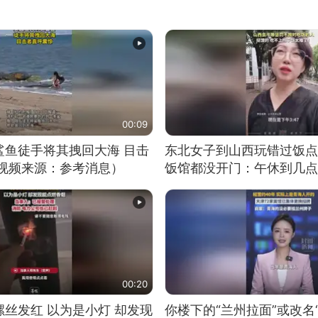
00:09
鲨鱼徒手将其拽回大海 目击
东北女子到山西玩错过饭点
（视频来源：参考消息）
饭馆都没开门：午休到几点
00:20
丝发红 以为是小灯 却发现
你楼下的“兰州拉面”或改名