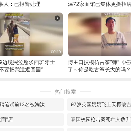
当事人：已报警处理
津72家面馆已集体更换招
00:19
男孩边境哭泣恳求西班牙士
博主口技模仿古筝“弹”《枉
不要把我遣返回国”
了～你是吃古筝长大的吗？
位考级不带古筝的选手。”
日电讯）
热门搜索
聘笔试前13名被淘汰
97岁英国奶奶飞上天再破
面”店
泰国校园枪击案死亡人数升