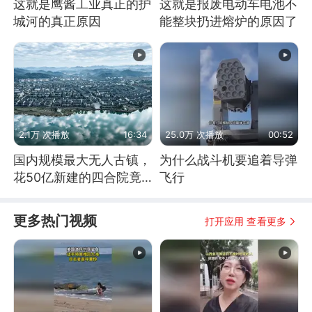
这就是鹰酱工业真正的护
这就是报废电动车电池不
城河的真正原因
能整块扔进熔炉的原因了
2.1万 次播放
16:34
25.0万 次播放
00:52
国内规模最大无人古镇，
为什么战斗机要追着导弹
花50亿新建的四合院竟
飞行
没人住，发生了啥
更多热门视频
打开应用 查看更多