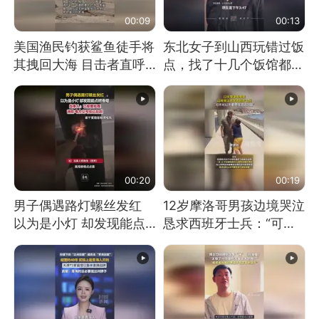
00:09
00:13
美国渔民钓获鲨鱼徒手将
东北女子到山西玩错过饭
其拽回大海 目击者直呼
点，找了十几个饭馆都没
震惊 （视频来源：参考
开门：午休到几点
消息）
00:20
00:19
男子偶遇路灯螺丝发红
12岁摩洛哥男孩边境哭泣
以为是小灯 却发现能点
恳求西班牙士兵：“可不
燃香烟 当事人：已报警
可以不要把我遣返回国”
处理