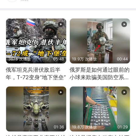
3675 次播放
05:48
19.9万 次播放
00:44
俄军坦克兵潜伏敌后半
俄罗斯是如何通过眼前的
年，T-72变身“地下堡垒”
小球来欺骗美国防空系统
的
01:36
19.8万 次播放
01:29