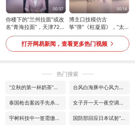
00:37
00:14
你楼下的“兰州拉面”或改
博主口技模仿古
名“青海拉面”，天津72家
筝“弹”《枉凝眉》，“太
面馆已集体更换招牌
像了～你是吃古筝长大的
吗？”“或将成为首位考级
打开网易新闻，查看更多热门视频
不带古筝的选手。”（来
源：新华每日电讯）
热门搜索
“立秋的第一杯奶茶”又爆单了
台风白海豚中心风力增强
泰国枪击案凶手先杀祖父母后行凶
女子开一天一夜空调后二氧化碳中毒
宇树科技中一签需缴款7.54万元
国防部回应日本试射“战斧”导弹