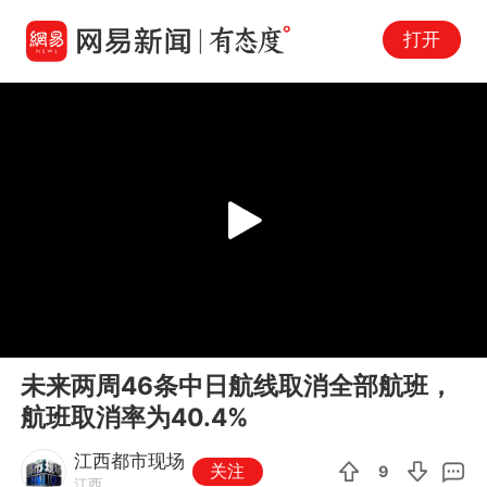
打开
Play
00:00
00:07
En
未来两周46条中日航线取消全部航班，
fu
航班取消率为40.4%
江西都市现场
关注
9
江西