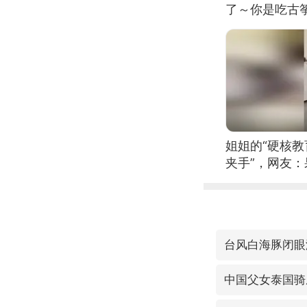
了～你是吃古筝
位考级不带古
日电讯）
姐姐的“硬核教
夹手”，网友
台风白海豚闭眼
中国父女泰国骑