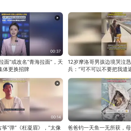
00:37
拉面”或改名“青海拉面”，天
12岁摩洛哥男孩边境哭泣
集体更换招牌
兵：“可不可以不要把我遣返
00:14
筝“弹”《枉凝眉》，“太像
爸爸钓一天鱼一无所获，母