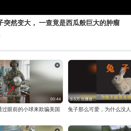
子突然变大， 一查竟是西瓜般巨大的肿瘤
报
00:44
9.5万 次播放
通过眼前的小球来欺骗美国
兔子那么可爱，为什么没人