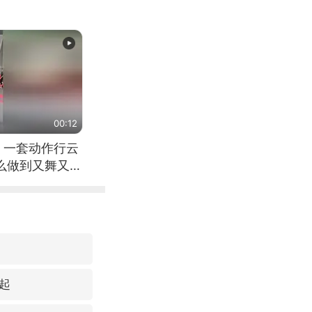
00:12
 一套动作行云
怎么做到又舞又武
起