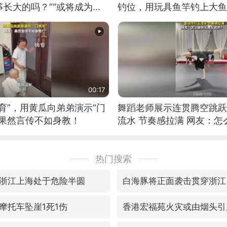
长大的吗？”“或将成为首
钓位，用玩具鱼竿钓上大鱼
筝的选手。”（来源：新华每
00:17
育”，用黄瓜向弟弟演示“门
舞蹈老师展示连贯腾空跳跃
：果然言传不如身教！
流水 节奏感拉满 网友：
的？
热门搜索
浙江上海处于危险半圆
白海豚将正面袭击贯穿浙江
摩托车坠崖1死1伤
香港宏福苑火灾或由烟头引