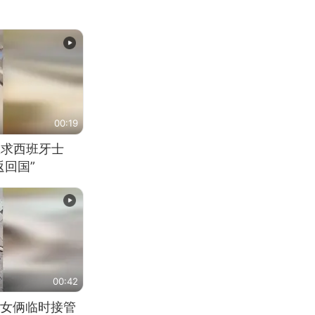
00:19
恳求西班牙士
回国”
00:42
女俩临时接管