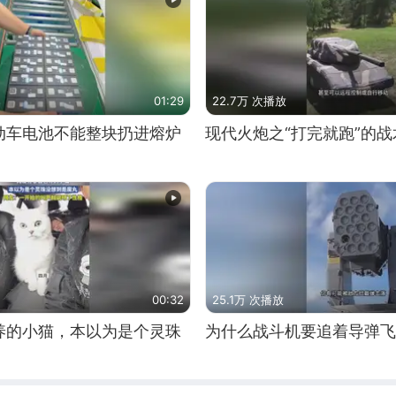
01:29
22.7万 次播放
动车电池不能整块扔进熔炉
现代火炮之“打完就跑”的战
00:32
25.1万 次播放
养的小猫，本以为是个灵珠
为什么战斗机要追着导弹飞