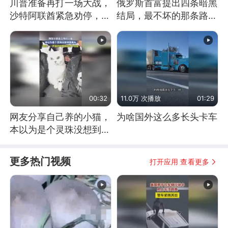
川普准备再打一场大战，
俄罗斯首富提出四条暗黑
沙特阿联酋紧急劝停，美
结局，最不坏的那条路是
伊开启新一轮谈判
通向东方
00:32
11.0万 次播放
01:29
网友分享自己养的小猫，
为啥国外这么多长头卡车
本以为是个灵珠没想到是
魔丸
更多热门视频
打开应用 查看更多