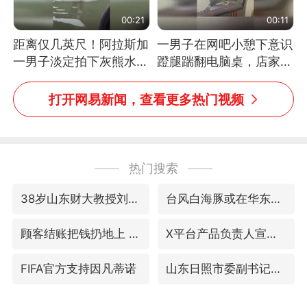
00:21
00:11
距离仅几英尺！阿拉斯加
一男子在网吧小憩下意识
一男子淡定拍下灰熊水中
蹬腿踹翻电脑桌，店家3
捕食鲑鱼全程
台显示器与机械臂损坏
打开网易新闻，查看更多热门视频
热门搜索
38岁山东财大教授刘海明逝世
台风白海豚或在华东沿海登陆
顾客结账把钱扔地上 服务员霸气扔回
X平台产品负责人宣布离职
FIFA官方支持因凡蒂诺
山东日照市委副书记王峰被查