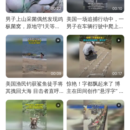
00:22
00:10
男子上山采菌偶然发现鸡
美国一场追捕行动中，一
枞菌窝，原地守1天等它
男子在车辆行驶中爬上车
长大：挖了140多朵
顶跳舞。（新京报）
00:09
00:17
美国渔民钓获鲨鱼徒手将
惊艳！字都飘起来了 博
其拽回大海 目击者直呼
主在田间创作“悬浮字” 网
震惊 （视频来源：参考
友：真·裸眼3D！
消息）