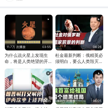
11.7万 次播放
03:55
04:26
为什么说火星上发现生
杜金最新判断：俄精英必
命，将是人类绝望的开
须明白，要么人类毁灭，
始？
要么俄毁灭
07:35
3.0万 次播放
06:05