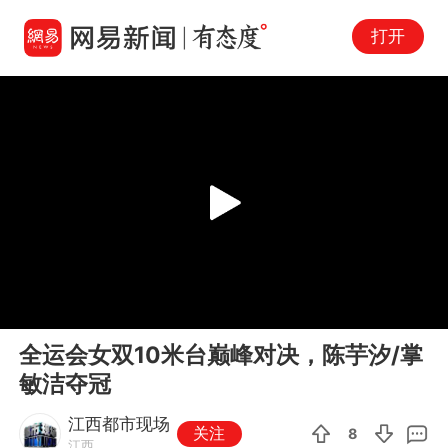
打开
Play
00:00
00:12
En
全运会女双10米台巅峰对决，陈芋汐/掌
fu
敏洁夺冠
江西都市现场
关注
8
江西