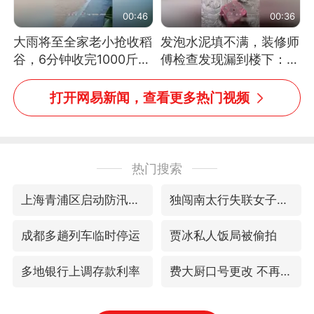
00:46
00:36
大雨将至全家老小抢收稻
发泡水泥填不满，装修师
谷，6分钟收完1000斤，
傅检查发现漏到楼下：出
没有一个人掉链子
风口未延伸到外墙
打开网易新闻，查看更多热门视频
热门搜索
上海青浦区启动防汛防台Ⅰ级响应
独闯南太行失联女子遗体已找到
成都多趟列车临时停运
贾冰私人饭局被偷拍
多地银行上调存款利率
费大厨口号更改 不再宣传小炒肉大王