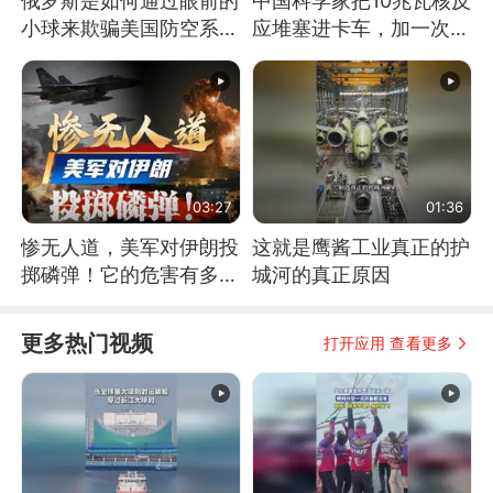
俄罗斯是如何通过眼前的
中国科学家把10兆瓦核反
小球来欺骗美国防空系统
应堆塞进卡车，加一次燃
的
料能跑几十年
03:27
01:36
惨无人道，美军对伊朗投
这就是鹰酱工业真正的护
掷磷弹！它的危害有多
城河的真正原因
大？
更多热门视频
打开应用 查看更多