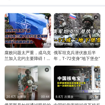
04:12
3766 次播放
05:48
腐败问题太严重，成乌克
俄军坦克兵潜伏敌后半
兰加入北约主要障碍！总
年，T-72变身“地下堡垒”
统已成腐败源头
20.6万 次播放
00:44
8.8万 次播放
05:04