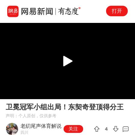
打开
Play
00:00
00:46
En
卫冕冠军小组出局！东契奇登顶得分王
fu
声明：个人原创，仅供参考
老糿尾声体育解说
关注
4
四川