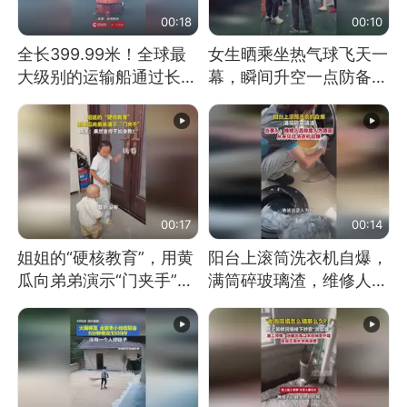
00:18
00:10
全长399.99米！全球最
女生晒乘坐热气球飞天一
大级别的运输船通过长江
幕，瞬间升空一点防备都
大桥这一幕，太震撼了！
没有
00:17
00:14
姐姐的“硬核教育”，用黄
阳台上滚筒洗衣机自爆，
瓜向弟弟演示“门夹手”，
满筒碎玻璃渣，维修人员
网友：果然言传不如身
称是人为原因，从未见过
教！
洗衣机自爆