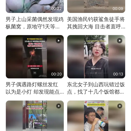
00:22
00:09
男子上山采菌偶然发现鸡
美国渔民钓获鲨鱼徒手将
枞菌窝，原地守1天等它
其拽回大海 目击者直呼
长大：挖了140多朵
震惊 （视频来源：参考
消息）
00:20
00:13
男子偶遇路灯螺丝发红
东北女子到山西玩错过饭
以为是小灯 却发现能点
点，找了十几个饭馆都没
燃香烟 当事人：已报警
开门：午休到几点
处理