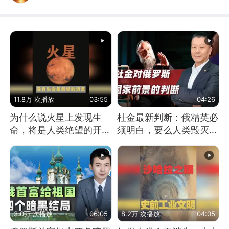
11.8万 次播放
03:55
04:26
为什么说火星上发现生
杜金最新判断：俄精英必
命，将是人类绝望的开
须明白，要么人类毁灭，
始？
要么俄毁灭
3.0万 次播放
06:05
8.2万 次播放
04:05