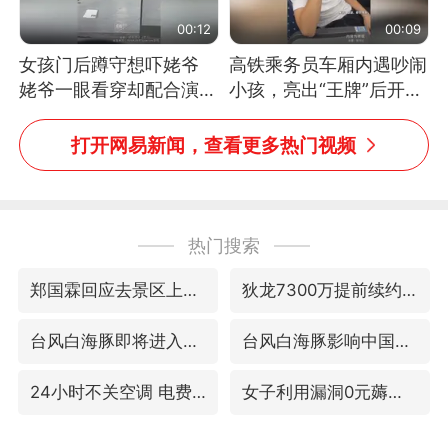
00:12
00:09
女孩门后蹲守想吓姥爷
高铁乘务员车厢内遇吵闹
姥爷一眼看穿却配合演出
小孩，亮出“王牌”后开启
网友：姥爷的演技我打满
一键静音
分
打开网易新闻，查看更多热门视频
热门搜索
郑国霖回应去景区上班被保安拦下
狄龙7300万提前续约值不值
台风白海豚即将进入48小时警戒线
台风白海豚影响中国已成定局
24小时不关空调 电费会更低吗
女子利用漏洞0元薅走3000多件家电