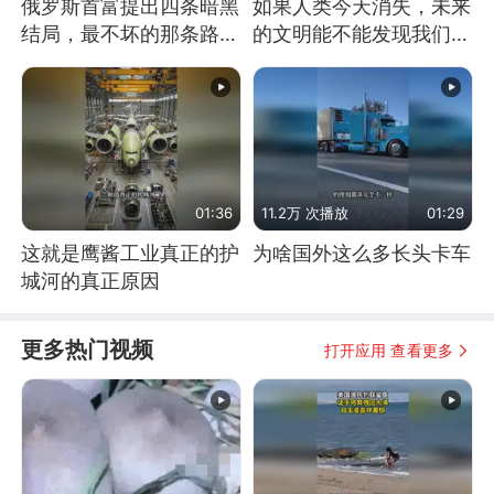
俄罗斯首富提出四条暗黑
如果人类今天消失，未来
结局，最不坏的那条路是
的文明能不能发现我们存
通向东方
在过？
01:36
11.2万 次播放
01:29
这就是鹰酱工业真正的护
为啥国外这么多长头卡车
城河的真正原因
更多热门视频
打开应用 查看更多