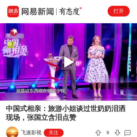
打开
Play
00:00
03:58
En
中国式相亲：旅游小姐谈过世奶奶泪洒
fu
现场，张国立含泪点赞
飞速影视
关注
5