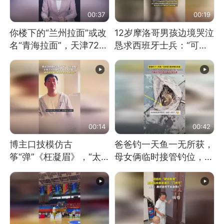
00:37
00:19
你楼下的“兰州拉面”或改
12岁摩洛哥男孩边境哭泣
名“青海拉面”，天津72家
恳求西班牙士兵：“可不
面馆已集体更换招牌
可以不要把我遣返回国”
00:14
00:42
博主口技模仿古
爸爸钓一天鱼一无所获，
筝“弹”《枉凝眉》，“太
母女俩临时接管钓位，用
像了～你是吃古筝长大的
玩具鱼竿钓上大鱼
吗？”“或将成为首位考级
不带古筝的选手。”（来
源：新华每日电讯）