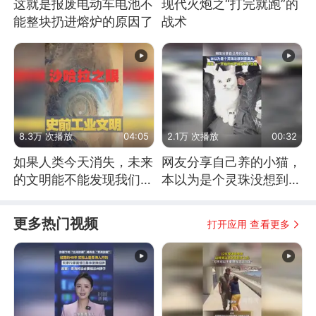
这就是报废电动车电池不
现代火炮之“打完就跑”的
能整块扔进熔炉的原因了
战术
8.3万 次播放
04:05
2.1万 次播放
00:32
如果人类今天消失，未来
网友分享自己养的小猫，
的文明能不能发现我们存
本以为是个灵珠没想到是
在过？
魔丸
更多热门视频
打开应用 查看更多