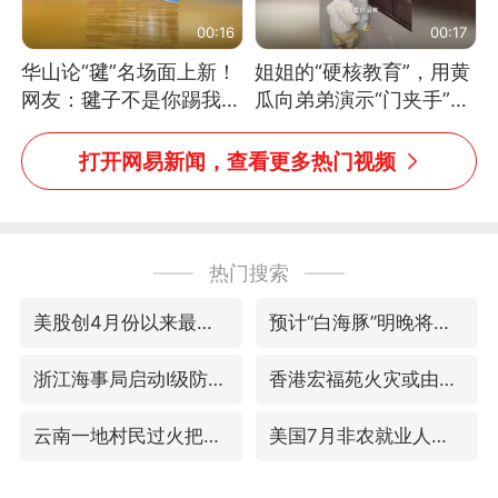
00:16
00:17
华山论“毽”名场面上新！
姐姐的“硬核教育”，用黄
网友：毽子不是你踢我
瓜向弟弟演示“门夹手”，
捡，我踢你捡吗
网友：果然言传不如身
教！
打开网易新闻，查看更多热门视频
热门搜索
美股创4月份以来最大单周涨幅
预计“白海豚”明晚将在浙江舟山到福建福鼎一带沿海登陆
浙江海事局启动Ⅰ级防台应急响应
香港宏福苑火灾或由烟头引起
云南一地村民过火把节意外灼伤16人
美国7月非农就业人数意外减少2.3万人