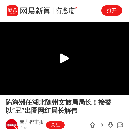
打开
Play
00:00
00:11
En
陈海洲任湖北随州文旅局局长！接替
fu
以“丑”出圈网红局长解伟
南方都市报
关注
3
广东