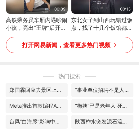
00:09
00:13
高铁乘务员车厢内遇吵闹
东北女子到山西玩错过饭
小孩，亮出“王牌”后开启
点，找了十几个饭馆都没
一键静音
开门：午休到几点
打开网易新闻，查看更多热门视频
热门搜索
郑国霖回应去景区上班被保安拦下
“事业单位招聘不是人情买卖”
Meta推出首款编程Agent
“梅姨”已是老年人 死刑或适用受限
台风“白海豚”影响中国已成定局
陕西柞水突发泥石流致1死2失联