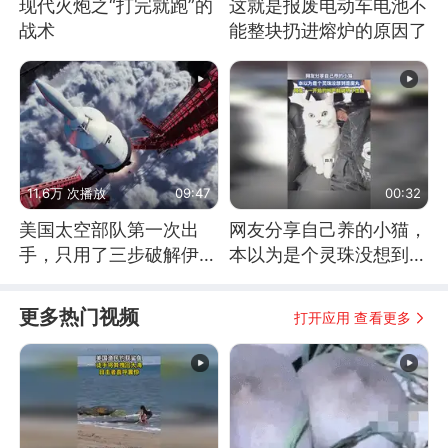
现代火炮之“打完就跑”的
这就是报废电动车电池不
战术
能整块扔进熔炉的原因了
11.6万 次播放
09:47
00:32
美国太空部队第一次出
网友分享自己养的小猫，
手，只用了三步破解伊朗
本以为是个灵珠没想到是
防空
魔丸
更多热门视频
打开应用 查看更多