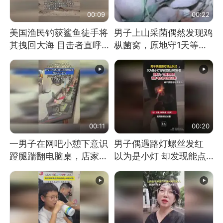
00:09
00:22
美国渔民钓获鲨鱼徒手将
男子上山采菌偶然发现鸡
其拽回大海 目击者直呼
枞菌窝，原地守1天等它
震惊 （视频来源：参考
长大：挖了140多朵
消息）
00:11
00:20
一男子在网吧小憩下意识
男子偶遇路灯螺丝发红
蹬腿踹翻电脑桌，店家3
以为是小灯 却发现能点
台显示器与机械臂损坏
燃香烟 当事人：已报警
处理