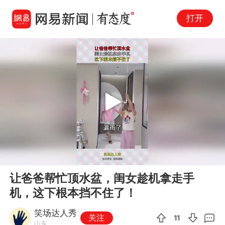
打开
Play
00:00
00:12
En
让爸爸帮忙顶水盆，闺女趁机拿走手
fu
机，这下根本挡不住了！
笑场达人秀
关注
11
山东