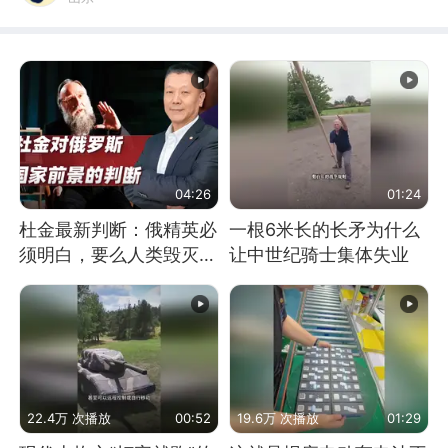
04:26
01:24
杜金最新判断：俄精英必
一根6米长的长矛为什么
须明白，要么人类毁灭，
让中世纪骑士集体失业
要么俄毁灭
22.4万 次播放
00:52
19.6万 次播放
01:29