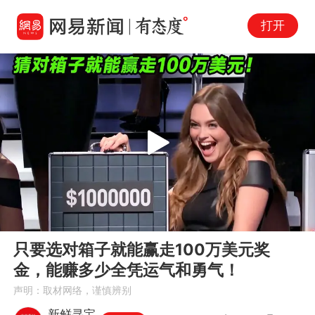
打开
Play
00:00
09:57
En
只要选对箱子就能赢走100万美元奖
fu
金，能赚多少全凭运气和勇气！
声明：取材网络，谨慎辨别
新鲜寻宝