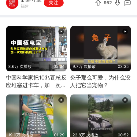
关注
952
福建
8.6万 次播放
05:04
9.7万 次播放
03:35
中国科学家把10兆瓦核反
兔子那么可爱，为什么没
应堆塞进卡车，加一次燃
人把它当宠物？
料能跑几十年
19.9万 次播放
01:29
22.8万 次播放
00:52