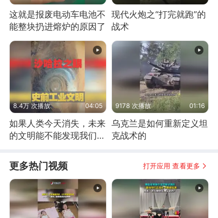
这就是报废电动车电池不
现代火炮之“打完就跑”的
能整块扔进熔炉的原因了
战术
8.4万 次播放
04:05
9178 次播放
01:16
如果人类今天消失，未来
乌克兰是如何重新定义坦
的文明能不能发现我们存
克战术的
在过？
更多热门视频
打开应用 查看更多