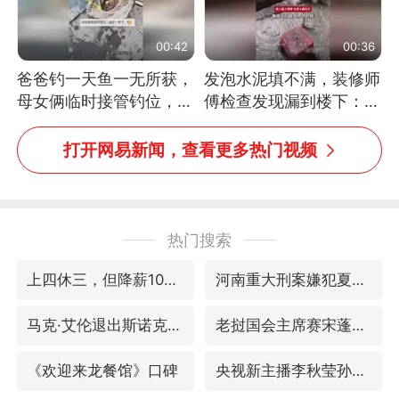
00:42
00:36
爸爸钓一天鱼一无所获，
发泡水泥填不满，装修师
母女俩临时接管钓位，用
傅检查发现漏到楼下：出
玩具鱼竿钓上大鱼
风口未延伸到外墙
打开网易新闻，查看更多热门视频
热门搜索
上四休三，但降薪1000元，你接受吗？
河南重大刑案嫌犯夏某钢落网
马克·艾伦退出斯诺克中国公开赛
老挝国会主席赛宋蓬逝世
《欢迎来龙餐馆》口碑
央视新主播李秋莹孙亚鹏亮相