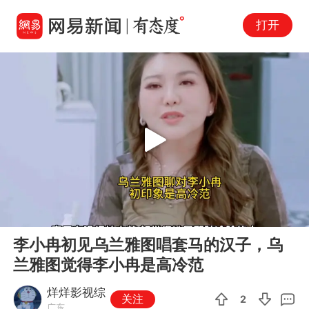
打开
Play
00:00
01:01
En
李小冉初见乌兰雅图唱套马的汉子，乌
fu
兰雅图觉得李小冉是高冷范
烊烊影视综
关注
2
广东