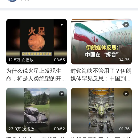
12.5万 次播放
03:55
04:35
为什么说火星上发现生
封锁海峡不管用了？伊朗
命，将是人类绝望的开
媒体罕见反思：中国到底
始？
是不是在"拆台"
23.0万 次播放
00:52
01:36