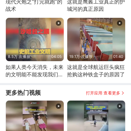
现代火炮之“打完就跑”的
这就是鹰酱工业真正的护
战术
城河的真正原因
8.5万 次播放
04:05
19.1万 次播放
01:40
如果人类今天消失，未来
这就是全球航运巨头疯狂
的文明能不能发现我们存
抢购这种铁盒子的原因了
在过？
更多热门视频
打开应用 查看更多