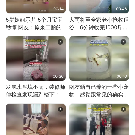
00:14
00:46
5岁姐姐示范 5个月宝宝
大雨将至全家老小抢收稻
秒懂 网友：原来二胎的
谷，6分钟收完1000斤，
快乐长这样
没有一个人掉链子
00:36
00:10
发泡水泥填不满，装修师
网友晒自己养的一些小宠
傅检查发现漏到楼下：出
物，感觉跟常见的确实有
风口未延伸到外墙
些不一样