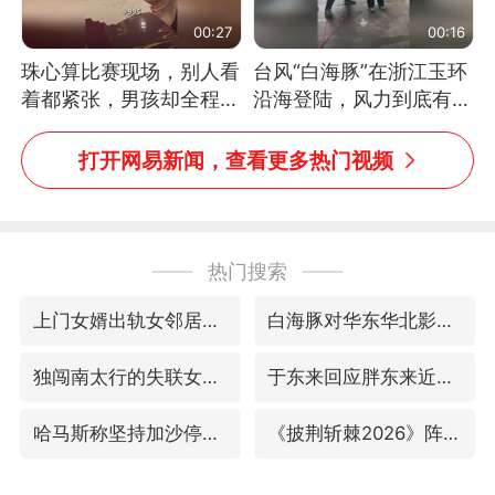
00:27
00:16
珠心算比赛现场，别人看
台风“白海豚”在浙江玉环
着都紧张，男孩却全程气
沿海登陆，风力到底有多
定神闲、从容作答，最终
大？记者腰上拴着安全
拿下冠军。网友：这淡定
绳，依然站不稳
打开网易新闻，查看更多热门视频
的样子，一看就是有实
力！（人民日报）
热门搜索
上门女婿出轨女邻居多年被判重婚罪
白海豚对华东华北影响会大于巴威
独闯南太行的失联女生最后轨迹已确认
于东来回应胖东来近25年老店年底关闭
哈马斯称坚持加沙停火协议路线图
《披荆斩棘2026》阵容官宣