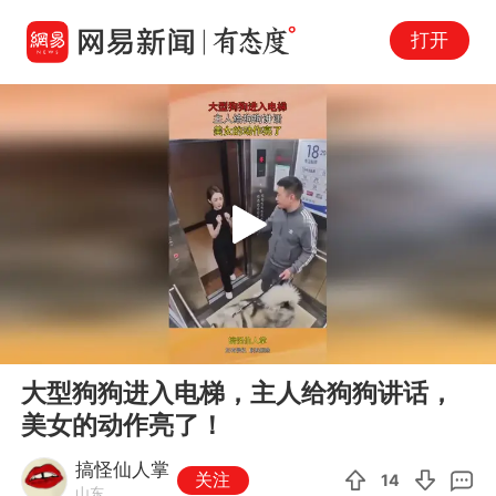
打开
Play
00:00
00:12
En
大型狗狗进入电梯，主人给狗狗讲话，
fu
美女的动作亮了！
搞怪仙人掌
关注
14
山东