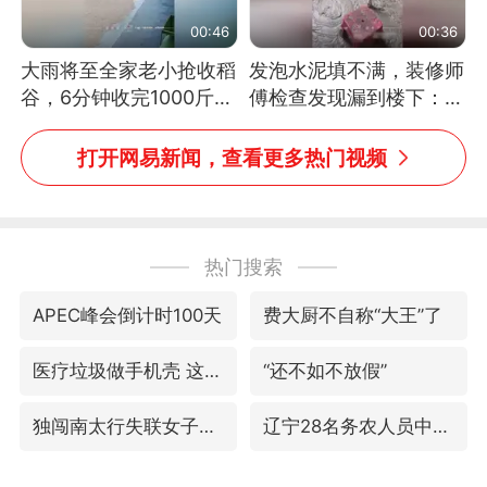
00:46
00:36
大雨将至全家老小抢收稻
发泡水泥填不满，装修师
谷，6分钟收完1000斤，
傅检查发现漏到楼下：出
没有一个人掉链子
风口未延伸到外墙
打开网易新闻，查看更多热门视频
热门搜索
APEC峰会倒计时100天
费大厨不自称“大王”了
医疗垃圾做手机壳 这也是谋财害命
“还不如不放假”
独闯南太行失联女子遗体已找到
辽宁28名务农人员中暑死亡？官方辟谣