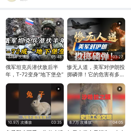
3766 次播放
05:48
03:27
俄军坦克兵潜伏敌后半
惨无人道，美军对伊朗投
年，T-72变身“地下堡垒”
掷磷弹！它的危害有多
大？
10.9万 次播放
03:35
8.7万 次播放
04:05