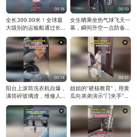
00:18
00:10
全长399.99米！全球最
女生晒乘坐热气球飞天一
大级别的运输船通过长江
幕，瞬间升空一点防备都
大桥这一幕，太震撼了！
没有
00:14
00:17
阳台上滚筒洗衣机自爆，
姐姐的“硬核教育”，用黄
满筒碎玻璃渣，维修人员
瓜向弟弟演示“门夹手”，
称是人为原因，从未见过
网友：果然言传不如身
洗衣机自爆
教！