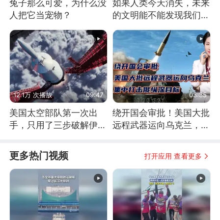
兔子那么可爱，为什么没
如果人类今天消失，未来
人把它当宠物？
的文明能不能发现我们存
在过？
12.1万 次播放
09:47
03:35
美国太空部队第一次出
绕开国会审批！美国大批
手，只用了三步破解伊朗
远程武器运向乌克兰，集
防空
中打击俄纵深目标
更多热门视频
打开应用 查看更多