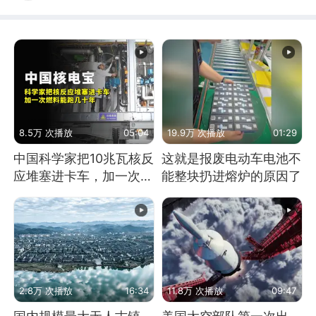
8.5万 次播放
05:04
19.9万 次播放
01:29
中国科学家把10兆瓦核反
这就是报废电动车电池不
应堆塞进卡车，加一次燃
能整块扔进熔炉的原因了
料能跑几十年
2.8万 次播放
16:34
11.8万 次播放
09:47