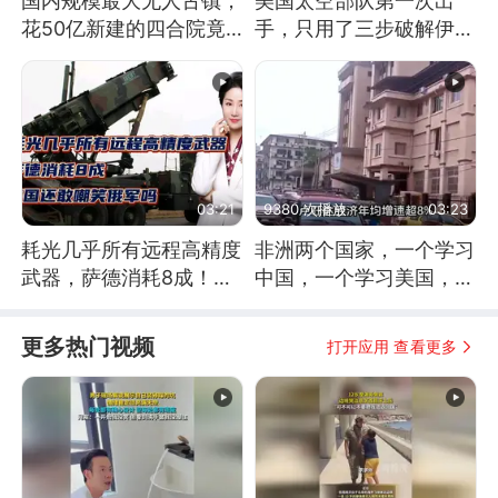
国内规模最大无人古镇，
美国太空部队第一次出
花50亿新建的四合院竟
手，只用了三步破解伊朗
没人住，发生了啥
防空
03:21
9380 次播放
03:23
耗光几乎所有远程高精度
非洲两个国家，一个学习
武器，萨德消耗8成！美
中国，一个学习美国，结
国还敢嘲笑俄军吗
果怎么样了？
更多热门视频
打开应用 查看更多