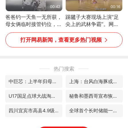
00:42
00:16
爸爸钓一天鱼一无所获，
踢毽子大赛现场上演“足
母女俩临时接管钓位，用
尖上的武林争霸”。网
玩具鱼竿钓上大鱼
友：这哪是踢毽子，分明
是武侠片现场！#睡个好
打开网易新闻，查看更多热门视频
觉
热门搜索
中巨芯：上半年归母净利润1405.77万元
上海：台风白海豚或将带来龙卷风
U17国足点球大战淘汰河床晋级决赛
秘鲁和墨西哥宣布恢复外交关系
四川宜宾市高县4.9级地震致1人死亡
全球首个长时储能一体化产业园量产