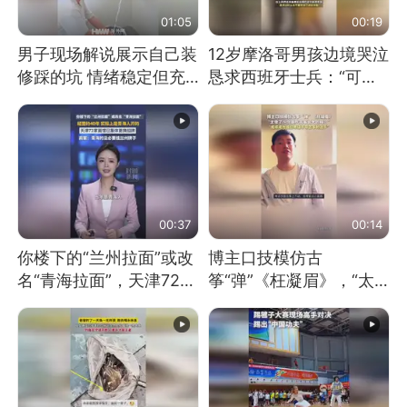
01:05
00:19
男子现场解说展示自己装
12岁摩洛哥男孩边境哭泣
修踩的坑 情绪稳定但充
恳求西班牙士兵：“可不
满无奈 每处都有精心设
可以不要把我遣返回国”
计 但每处都有瑕疵 网
友：一开始我没笑 但看
到洗手盆我没绷住
00:37
00:14
你楼下的“兰州拉面”或改
博主口技模仿古
名“青海拉面”，天津72家
筝“弹”《枉凝眉》，“太
面馆已集体更换招牌
像了～你是吃古筝长大的
吗？”“或将成为首位考级
不带古筝的选手。”（来
源：新华每日电讯）