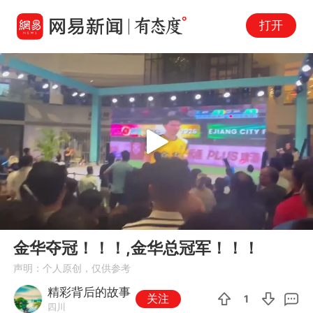
打开
Play
00:00
01:32
En
金华夺冠！！！,金华总冠军！！！
fu
声明：个人原创，仅供参考
精彩背后的故事
关注
1
四川