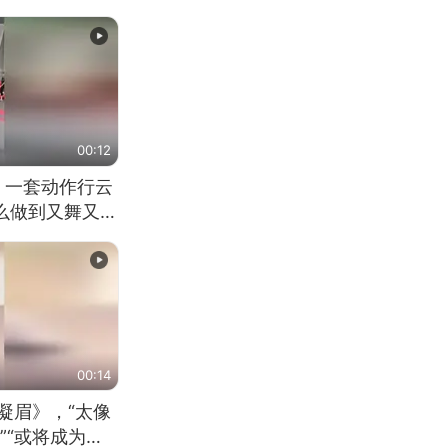
00:12
 一套动作行云
怎么做到又舞又武
00:14
凝眉》，“太像
”“或将成为首