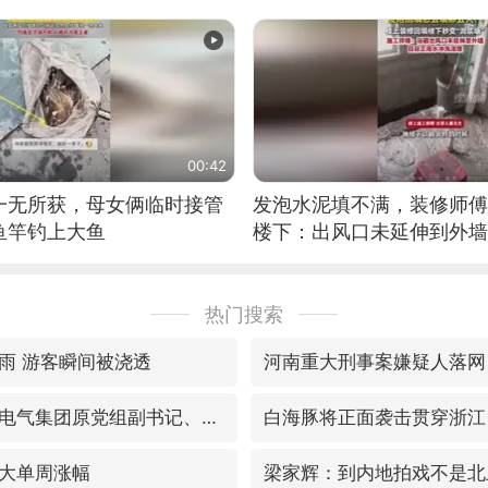
位考级不带古筝的选手。”
日电讯）
00:42
一无所获，母女俩临时接管
发泡水泥填不满，装修师傅
鱼竿钓上大鱼
楼下：出风口未延伸到外墙
热门搜索
雨 游客瞬间被浇透
河南重大刑事案嫌疑人落网
视频丨中国东方电气集团原党组副书记、董事宋致远被查
白海豚将正面袭击贯穿浙江
大单周涨幅
梁家辉：到内地拍戏不是北