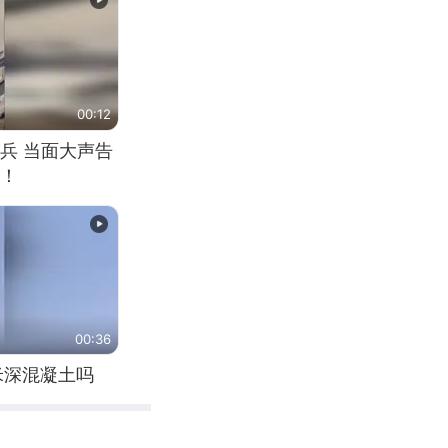
00:12
兵 当面大声告
！
00:36
米深混凝土吗