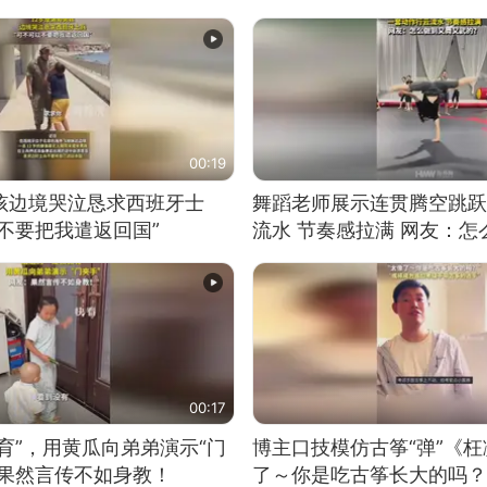
00:19
男孩边境哭泣恳求西班牙士
舞蹈老师展示连贯腾空跳跃
不要把我遣返回国”
流水 节奏感拉满 网友：
的？
00:17
育”，用黄瓜向弟弟演示“门
博主口技模仿古筝“弹”《枉
：果然言传不如身教！
了～你是吃古筝长大的吗？