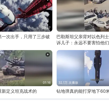
09:47
第一次出手，只用了三步破
巴勒斯坦父亲背对以色列士
诉儿子：永远不要害怕他们
01:16
32.1万 次播放
重新定义坦克战术的
钻地弹真的能打穿地下60