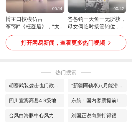
00:14
00:42
博主口技模仿古
爸爸钓一天鱼一无所获，
筝“弹”《枉凝眉》，“太
母女俩临时接管钓位，用
像了～你是吃古筝长大的
玩具鱼竿钓上大鱼
吗？”“或将成为首位考级
打开网易新闻，查看更多热门视频
不带古筝的选手。”（来
源：新华每日电讯）
热门搜索
胡塞武装袭击也门政府军军营
“新疆阿勒泰八月能滑雪”不实
四川宜宾高县4.9级地震致1死
东航：国内客票提前14天免费退改
台风白海豚中心风力增强
刘国正说向鹏打得很窝囊