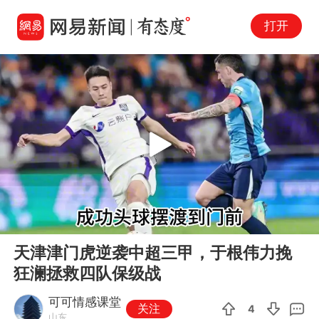
打开
Play
00:00
03:10
En
天津津门虎逆袭中超三甲，于根伟力挽
fu
狂澜拯救四队保级战
可可情感课堂
关注
4
山东