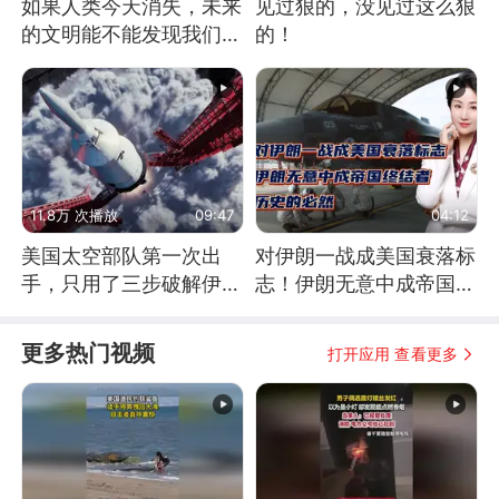
如果人类今天消失，未来
见过狠的，没见过这么狠
的文明能不能发现我们存
的！
在过？
11.8万 次播放
09:47
04:12
美国太空部队第一次出
对伊朗一战成美国衰落标
手，只用了三步破解伊朗
志！伊朗无意中成帝国终
防空
结者！历史的必然
更多热门视频
打开应用 查看更多