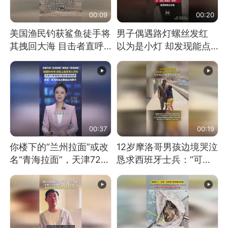
00:09
00:20
美国渔民钓获鲨鱼徒手将
男子偶遇路灯螺丝发红
其拽回大海 目击者直呼
以为是小灯 却发现能点
震惊 （视频来源：参考
燃香烟 当事人：已报警
消息）
处理
00:37
00:19
你楼下的“兰州拉面”或改
12岁摩洛哥男孩边境哭泣
名“青海拉面”，天津72家
恳求西班牙士兵：“可不
面馆已集体更换招牌
可以不要把我遣返回国”