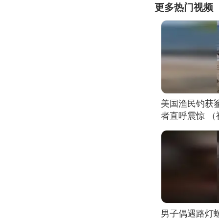
更多热门视频
美国渔民钓获
者直呼震惊 
男子偶遇路灯螺