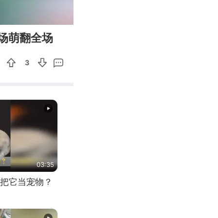
00:10
Enter
出场萌翻全场
fullscreen
3
03:35
把它当宠物？