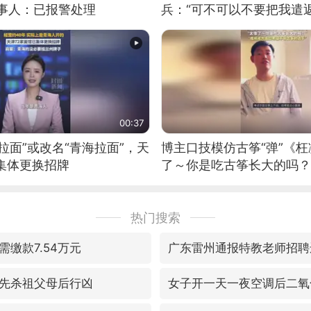
当事人：已报警处理
兵：“可不可以不要把我遣返
00:37
拉面”或改名“青海拉面”，天
博主口技模仿古筝“弹”《枉
集体更换招牌
了～你是吃古筝长大的吗？
位考级不带古筝的选手。”
日电讯）
热门搜索
缴款7.54万元
广东雷州通报特教老师招聘
先杀祖父母后行凶
女子开一天一夜空调后二氧