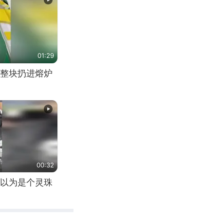
01:29
整块扔进熔炉
00:32
以为是个灵珠