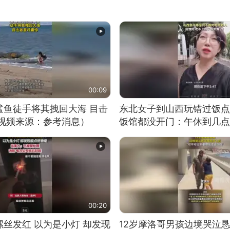
00:09
鲨鱼徒手将其拽回大海 目击
东北女子到山西玩错过饭点
（视频来源：参考消息）
饭馆都没开门：午休到几点
00:20
丝发红 以为是小灯 却发现
12岁摩洛哥男孩边境哭泣