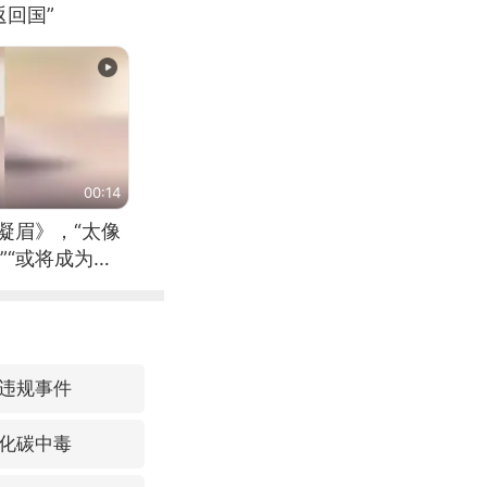
回国”
00:14
凝眉》，“太像
”“或将成为首
（来源：新华每
违规事件
化碳中毒