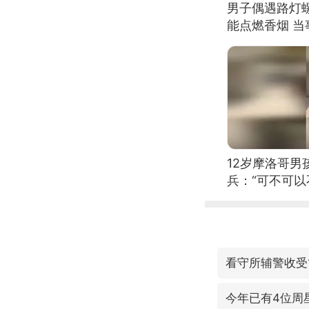
男子偶遇路灯螺
能点燃香烟 
12岁摩洛哥
兵：“可不可以
看守所辅警收受
今年已有4位周