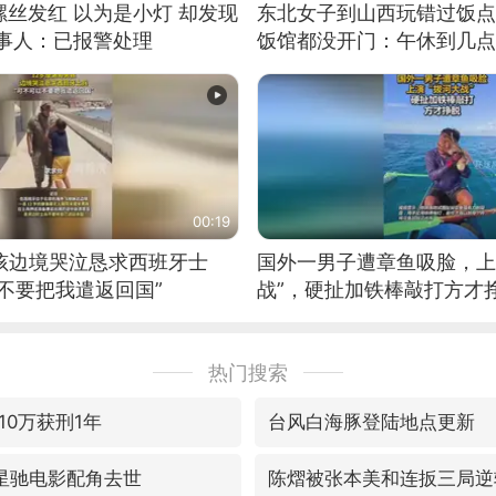
丝发红 以为是小灯 却发现
东北女子到山西玩错过饭点
当事人：已报警处理
饭馆都没开门：午休到几点
00:19
男孩边境哭泣恳求西班牙士
国外一男子遭章鱼吸脸，上
不要把我遣返回国”
战”，硬扯加铁棒敲打方才
热门搜索
10万获刑1年
台风白海豚登陆地点更新
星驰电影配角去世
陈熠被张本美和连扳三局逆