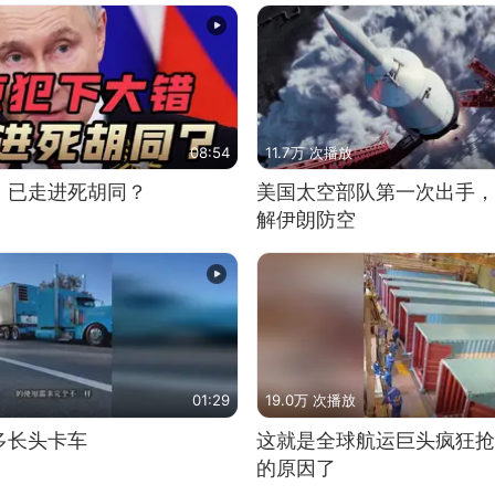
08:54
11.7万 次播放
，已走进死胡同？
美国太空部队第一次出手，
解伊朗防空
01:29
19.0万 次播放
多长头卡车
这就是全球航运巨头疯狂抢
的原因了