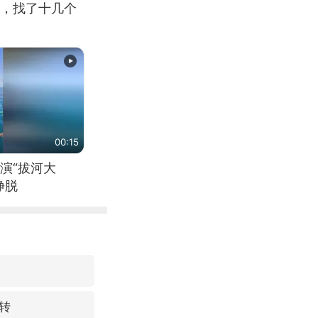
，找了十几个
00:15
演“拔河大
挣脱
转