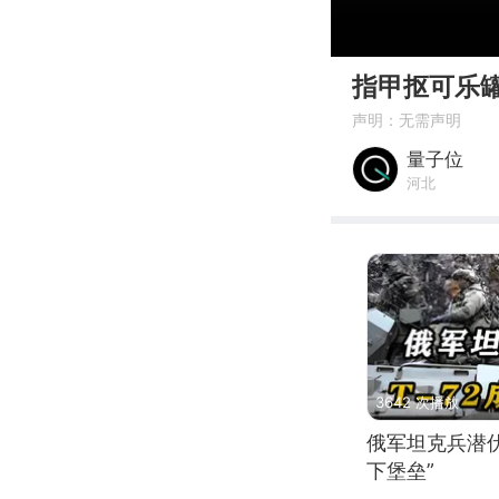
00:00
指甲抠可乐
声明：无需声明
量子位
河北
3642 次播放
俄军坦克兵潜伏
下堡垒”