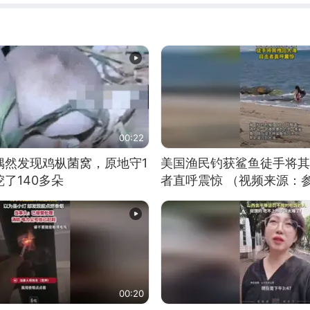
00:22
偶然发现鸡枞菌窝，原地守1
美国渔民钓获鲨鱼徒手将其
了140多朵
者直呼震惊 （视频来源：
00:20