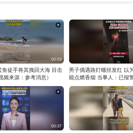
00:09
鲨鱼徒手将其拽回大海 目击
男子偶遇路灯螺丝发红 以
（视频来源：参考消息）
能点燃香烟 当事人：已报
00:37