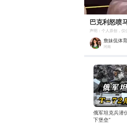
00:00
巴克利怒喷
声明：个人原创，仅
詹妹侃体
河南
3675 次播放
俄军坦克兵潜伏
下堡垒”