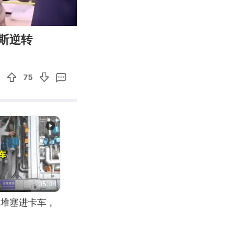
01:04
Enter
斯逆转
fullscreen
75
05:04
应堆塞进卡车，