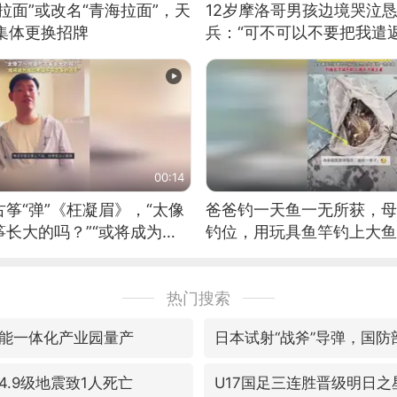
拉面”或改名“青海拉面”，天
12岁摩洛哥男孩边境哭泣
集体更换招牌
兵：“可不可以不要把我遣返
00:14
筝“弹”《枉凝眉》，“太像
爸爸钓一天鱼一无所获，母
长大的吗？”“或将成为首
钓位，用玩具鱼竿钓上大鱼
筝的选手。”（来源：新华每
热门搜索
能一体化产业园量产
日本试射“战斧”导弹，国防
.9级地震致1人死亡
U17国足三连胜晋级明日之