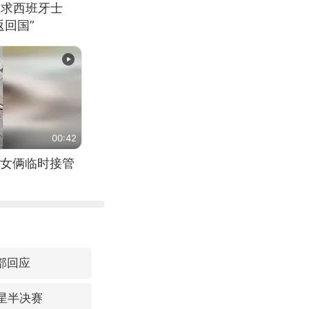
恳求西班牙士
回国”
00:42
女俩临时接管
部回应
星半决赛