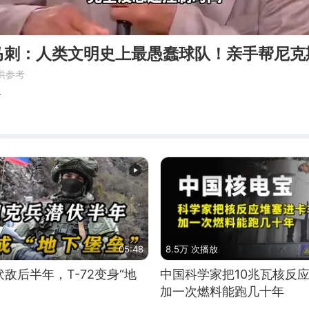
马刺：人类文明史上最愚蠢球队！亲手帮尼克
供参考
育
05:48
8.5万 次播放
敌后半年，T-72变身“地
中国科学家把10兆瓦核反
加一次燃料能跑几十年