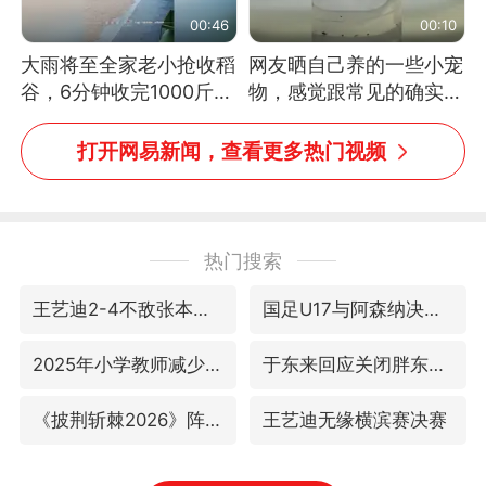
00:46
00:10
大雨将至全家老小抢收稻
网友晒自己养的一些小宠
谷，6分钟收完1000斤，
物，感觉跟常见的确实有
没有一个人掉链子
些不一样
打开网易新闻，查看更多热门视频
热门搜索
王艺迪2-4不敌张本美和止步4强
国足U17与阿森纳决赛取消 并列冠军
2025年小学教师减少13.19万
于东来回应关闭胖东来生活广场店
《披荆斩棘2026》阵容官宣
王艺迪无缘横滨赛决赛