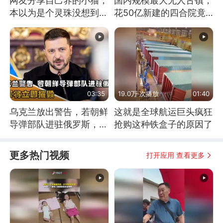
网友分享自己养的小猫，
国内规模最大无人古镇，
本以为是个灵珠没想到是
花50亿新建的四合院竟
魔丸
没人住，发生了啥
03:35
19.0万 次播放
01:40
乌克兰放出警告，若朝鲜
这就是全球航运巨头疯狂
导弹部队进驻俄罗斯，乌
抢购这种铁盒子的原因了
军将立即摧毁
更多热门视频
打开应用 查看更多