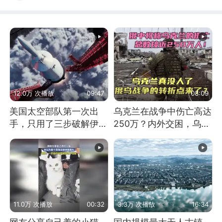
12.0万 次播放
09:47
08:09
美国太空部队第一次出
乌克兰在战争中伤亡高达
手，只用了三步破解伊朗
250万？内外交困，乌克
防空
兰这下真没人了！
11.0万 次播放
00:32
3.3万 次播放
16:34