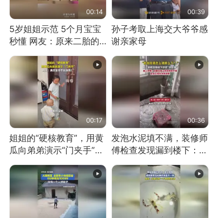
00:14
00:39
5岁姐姐示范 5个月宝宝
孙子考取上海交大爷爷感
秒懂 网友：原来二胎的
谢亲家母
快乐长这样
00:17
00:36
姐姐的“硬核教育”，用黄
发泡水泥填不满，装修师
瓜向弟弟演示“门夹手”，
傅检查发现漏到楼下：出
网友：果然言传不如身
风口未延伸到外墙
教！