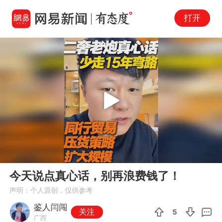
打开
Play
00:00
00:58
En
今天说点真心话，别再浪费钱了！
fu
声明：个人原创，仅供参考
鉴人闫闯
关注
5
广西