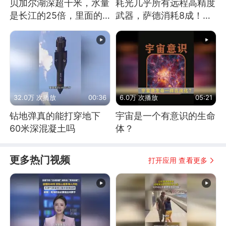
贝加尔湖深超千米，水量
耗光几乎所有远程高精度
是长江的25倍，里面的
武器，萨德消耗8成！美
鱼究竟有多大？
国还敢嘲笑俄军吗
32.0万 次播放
00:36
6.0万 次播放
05:21
钻地弹真的能打穿地下
宇宙是一个有意识的生命
60米深混凝土吗
体？
更多热门视频
打开应用 查看更多