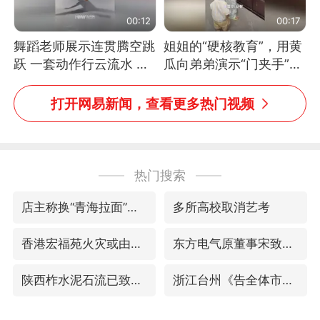
00:12
00:17
舞蹈老师展示连贯腾空跳
姐姐的“硬核教育”，用黄
跃 一套动作行云流水 节
瓜向弟弟演示“门夹手”，
奏感拉满 网友：怎么做
网友：果然言传不如身
到又舞又武的？
教！
打开网易新闻，查看更多热门视频
热门搜索
店主称换“青海拉面”招牌后生意更好
多所高校取消艺考
香港宏福苑火灾或由烟头引起
东方电气原董事宋致远被查
陕西柞水泥石流已致2死 仍有1人失联
浙江台州《告全体市民书》