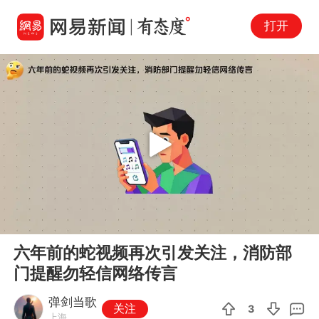
打开
Play
00:00
02:14
En
六年前的蛇视频再次引发关注，消防部
fu
门提醒勿轻信网络传言
弹剑当歌
关注
3
上海