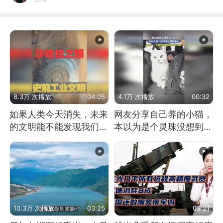
8.3万 次播放
04:05
4.1万 次播放
00:32
如果人类今天消失，未来
网友分享自己养的小猫，
的文明能不能发现我们存
本以为是个灵珠没想到是
在过？
魔丸
10.3万 次播放
03:25
03:21