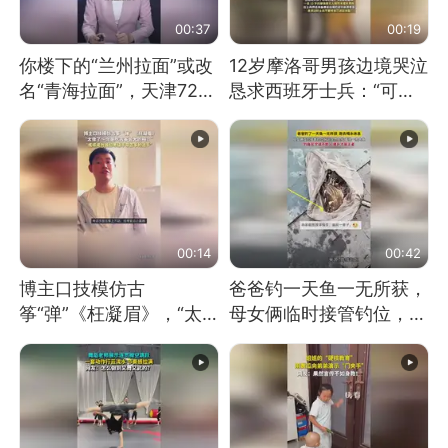
00:37
00:19
你楼下的“兰州拉面”或改
12岁摩洛哥男孩边境哭泣
名“青海拉面”，天津72家
恳求西班牙士兵：“可不
面馆已集体更换招牌
可以不要把我遣返回国”
00:14
00:42
博主口技模仿古
爸爸钓一天鱼一无所获，
筝“弹”《枉凝眉》，“太
母女俩临时接管钓位，用
像了～你是吃古筝长大的
玩具鱼竿钓上大鱼
吗？”“或将成为首位考级
不带古筝的选手。”（来
源：新华每日电讯）