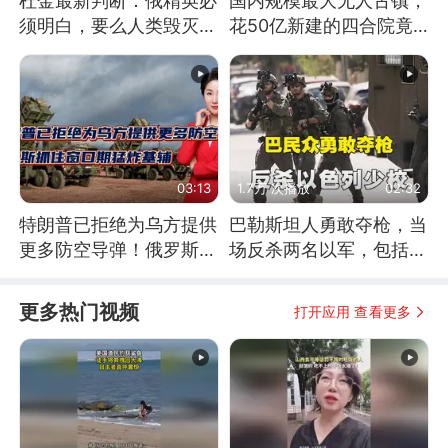
杜金最新判断：俄精英必
国内规模最大无人古镇，
须明白，要么人类毁灭，
花50亿新建的四合院竟
要么俄毁灭
没人住，发生了啥
03:13
1.7万 次播放
02:32
特朗普已拒绝为乌方提供
巴勒斯坦人勇敢夺枪，当
更多防空导弹！俄罗斯抓
场反杀两名以军，包括一
住窗口期猛炸基辅
名少校
更多热门视频
打开应用 查看更多