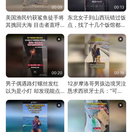
00:09
00:13
美国渔民钓获鲨鱼徒手将
东北女子到山西玩错过饭
其拽回大海 目击者直呼
点，找了十几个饭馆都没
震惊 （视频来源：参考
开门：午休到几点
消息）
00:20
00:19
男子偶遇路灯螺丝发红
12岁摩洛哥男孩边境哭泣
以为是小灯 却发现能点
恳求西班牙士兵：“可不
燃香烟 当事人：已报警
可以不要把我遣返回国”
处理