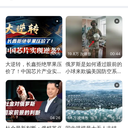
04:09
19.8万 次播放
00:44
大逆转，长鑫拒绝苹果压
俄罗斯是如何通过眼前的
价了！中国芯片产业实现
小球来欺骗美国防空系统
怎样的逆袭？
的
04:26
1.8万 次播放
16:34