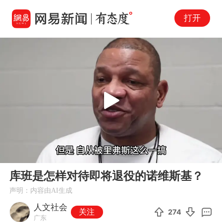
打开
Play
00:00
02:40
En
库班是怎样对待即将退役的诺维斯基？
fu
声明：内容由AI生成
人文社会
关注
274
广东