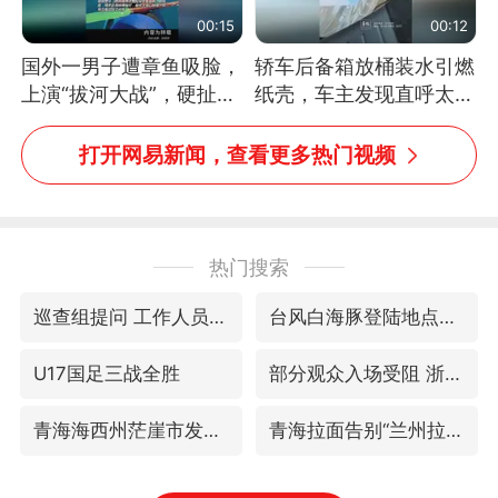
00:15
00:12
国外一男子遭章鱼吸脸，
轿车后备箱放桶装水引燃
上演“拔河大战”，硬扯加
纸壳，车主发现直呼太危
铁棒敲打方才挣脱
险，“拍出来让大家都避
免这个危险”
打开网易新闻，查看更多热门视频
热门搜索
巡查组提问 工作人员偷用手机查答案
台风白海豚登陆地点更新
U17国足三战全胜
部分观众入场受阻 浙江省博物馆致歉
青海海西州茫崖市发生3.1级地震
青海拉面告别“兰州拉面”