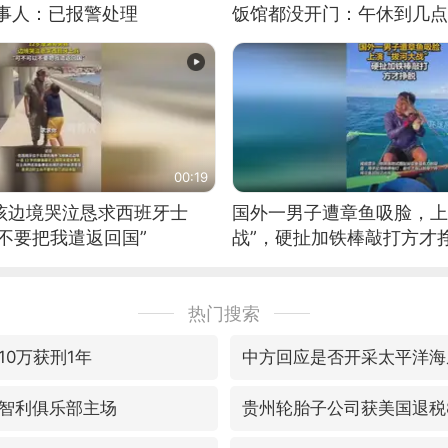
当事人：已报警处理
饭馆都没开门：午休到几点
00:19
男孩边境哭泣恳求西班牙士
国外一男子遭章鱼吸脸，上
不要把我遣返回国”
战”，硬扯加铁棒敲打方才
热门搜索
10万获刑1年
中方回应是否开采太平洋海
智利俱乐部主场
贵州轮胎子公司获美国退税8