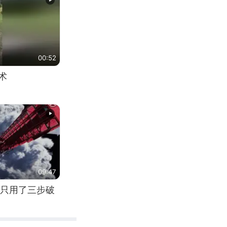
00:52
术
09:47
只用了三步破