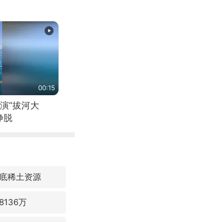
00:15
演“拔河大
挣脱
底稀土资源
136万