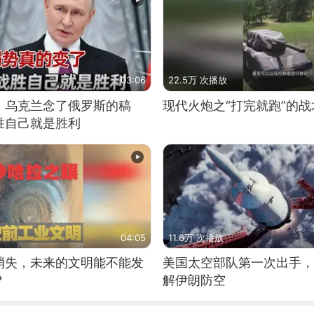
03:06
22.5万 次播放
，乌克兰念了俄罗斯的稿
现代火炮之“打完就跑”的战
胜自己就是胜利
04:05
11.6万 次播放
消失，未来的文明能不能发
美国太空部队第一次出手，
？
解伊朗防空