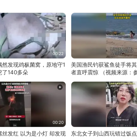
00:22
偶然发现鸡枞菌窝，原地守1
美国渔民钓获鲨鱼徒手将其
了140多朵
者直呼震惊 （视频来源：
00:20
丝发红 以为是小灯 却发现
东北女子到山西玩错过饭点