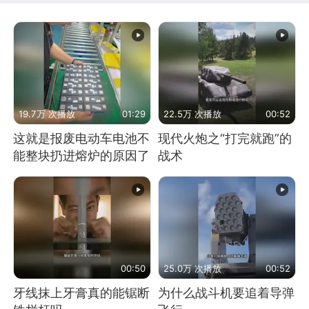
19.7万 次播放
01:29
22.5万 次播放
00:52
这就是报废电动车电池不
现代火炮之“打完就跑”的
能整块扔进熔炉的原因了
战术
00:50
25.0万 次播放
00:52
牙线抹上牙膏真的能锯断
为什么战斗机要追着导弹