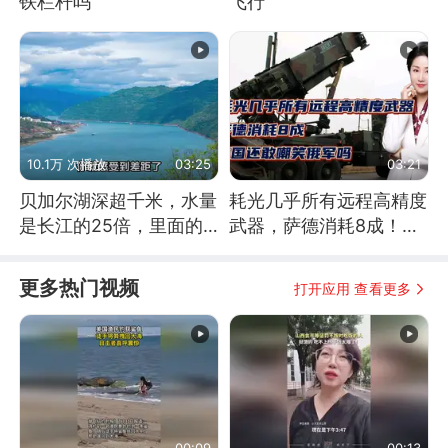
铁栏杆吗
飞行
10.1万 次播放
03:25
03:21
贝加尔湖深超千米，水量
耗光几乎所有远程高精度
是长江的25倍，里面的
武器，萨德消耗8成！美
鱼究竟有多大？
国还敢嘲笑俄军吗
更多热门视频
打开应用 查看更多
00:09
00:13