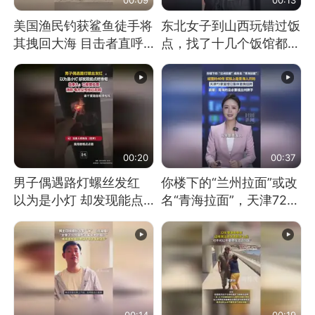
美国渔民钓获鲨鱼徒手将
东北女子到山西玩错过饭
其拽回大海 目击者直呼
点，找了十几个饭馆都没
震惊 （视频来源：参考
开门：午休到几点
消息）
00:20
00:37
男子偶遇路灯螺丝发红
你楼下的“兰州拉面”或改
以为是小灯 却发现能点
名“青海拉面”，天津72家
燃香烟 当事人：已报警
面馆已集体更换招牌
处理
00:14
00:19