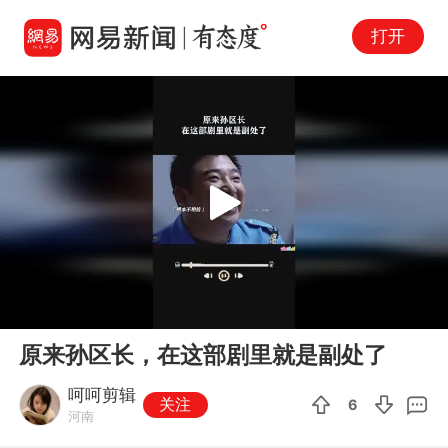
打开
Play
00:00
01:12
En
原来孙区长，在这部剧里就是副处了
fu
呵呵剪辑
关注
6
河南