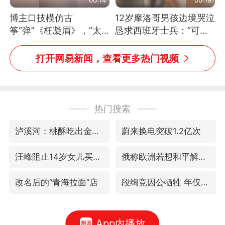
博主口技模仿古
12岁摩洛哥男孩边境哭泣
筝“弹”《枉凝眉》，“太
恳求西班牙士兵：“可不
像了～你是吃古筝长大的
可以不要把我遣返回国”
吗？”“或将成为首位考级
打开网易新闻，查看更多热门视频
不带古筝的选手。”（来
源：新华每日电讯）
热门搜索
泸溪河：桃酥吃出金属牙冠视频不实
蔚来换电突破1.2亿次
汪峰阻止14岁女儿买大牌
俄称欧洲若想和平解决冲突应停止援乌
改名后的“青海拉面”店
段绚竞因公牺牲 年仅44岁
App内播放