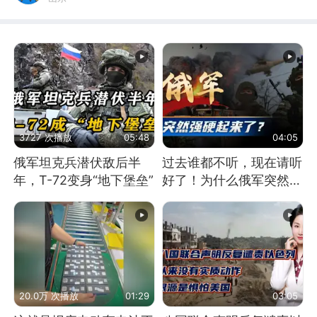
3727 次播放
05:48
04:05
俄军坦克兵潜伏敌后半
过去谁都不听，现在请听
年，T-72变身“地下堡垒”
好了！为什么俄军突然强
硬起来了？
20.0万 次播放
01:29
03:05