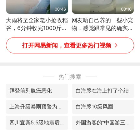
00:46
00:10
大雨将至全家老小抢收稻
网友晒自己养的一些小宠
谷，6分钟收完1000斤，
物，感觉跟常见的确实有
没有一个人掉链子
些不一样
打开网易新闻，查看更多热门视频
热门搜索
拜登前列腺癌恶化
白海豚在海上打了个结
上海升级暴雨预警为橙色
白海豚10级风圈
四川宜宾5.5级地震后余震为何不断
外国游客的“中国游三件套”火了