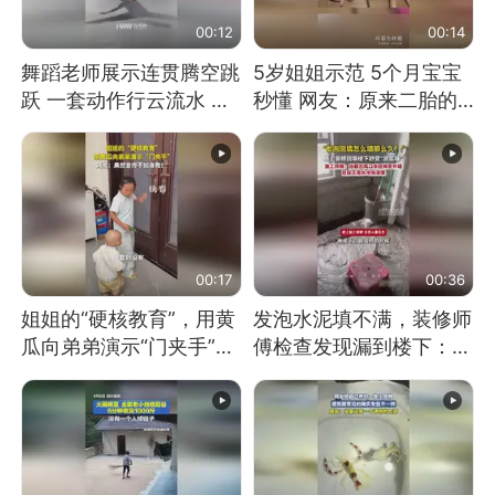
00:12
00:14
舞蹈老师展示连贯腾空跳
5岁姐姐示范 5个月宝宝
跃 一套动作行云流水 节
秒懂 网友：原来二胎的
奏感拉满 网友：怎么做
快乐长这样
到又舞又武的？
00:17
00:36
姐姐的“硬核教育”，用黄
发泡水泥填不满，装修师
瓜向弟弟演示“门夹手”，
傅检查发现漏到楼下：出
网友：果然言传不如身
风口未延伸到外墙
教！