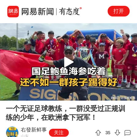
打开
Play
00:00
03:45
En
一个无证足球教练，一群没受过正规训
fu
练的少年，在欧洲拿下冠军！
右發新鲜事
关注
35
山东