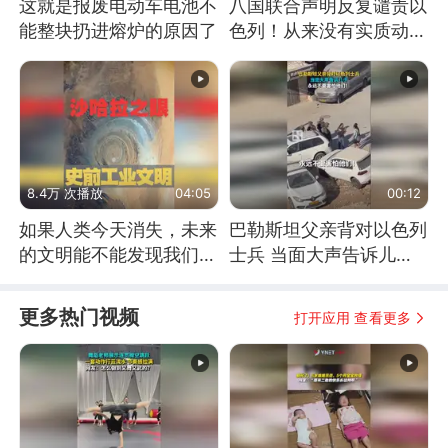
这就是报废电动车电池不
八国联合声明反复谴责以
能整块扔进熔炉的原因了
色列！从来没有实质动
作！根源是惧怕美国
8.4万 次播放
04:05
00:12
如果人类今天消失，未来
巴勒斯坦父亲背对以色列
的文明能不能发现我们存
士兵 当面大声告诉儿
在过？
子：永远不要害怕他们！
更多热门视频
打开应用 查看更多