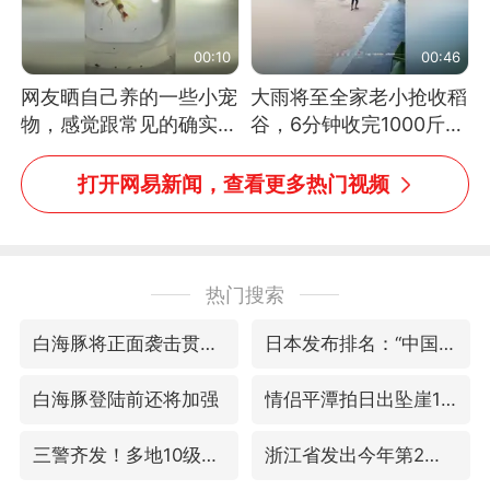
00:10
00:46
网友晒自己养的一些小宠
大雨将至全家老小抢收稻
物，感觉跟常见的确实有
谷，6分钟收完1000斤，
些不一样
没有一个人掉链子
打开网易新闻，查看更多热门视频
热门搜索
白海豚将正面袭击贯穿浙江
日本发布排名：“中国第一，美日德韩英法居后”
白海豚登陆前还将加强
情侣平潭拍日出坠崖1死1伤
三警齐发！多地10级以上雷暴大风
浙江省发出今年第2号指挥长令