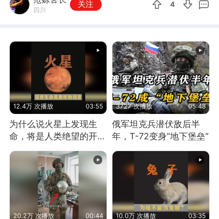
关注
4
四川
12.4万 次播放
03:55
3727 次播放
05:48
为什么说火星上发现生
俄军坦克兵潜伏敌后半
命，将是人类绝望的开
年，T-72变身“地下堡垒”
始？
20.2万 次播放
00:44
10.0万 次播放
03:35