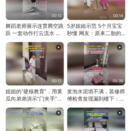
00:12
00:14
舞蹈老师展示连贯腾空跳
5岁姐姐示范 5个月宝宝
跃 一套动作行云流水 节
秒懂 网友：原来二胎的
奏感拉满 网友：怎么做
快乐长这样
到又舞又武的？
00:17
00:36
姐姐的“硬核教育”，用黄
发泡水泥填不满，装修师
瓜向弟弟演示“门夹手”，
傅检查发现漏到楼下：出
网友：果然言传不如身
风口未延伸到外墙
教！