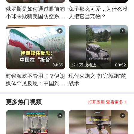
俄罗斯是如何通过眼前的
兔子那么可爱，为什么没
小球来欺骗美国防空系统
人把它当宠物？
的
04:35
22.9万 次播放
00:52
封锁海峡不管用了？伊朗
现代火炮之“打完就跑”的
媒体罕见反思：中国到底
战术
是不是在"拆台"
更多热门视频
打开应用 查看更多