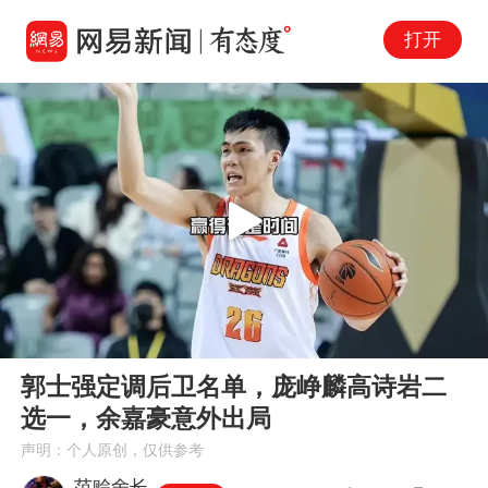
打开
Play
00:00
04:45
En
郭士强定调后卫名单，庞峥麟高诗岩二
fu
选一，余嘉豪意外出局
声明：个人原创，仅供参考
范赊舍长