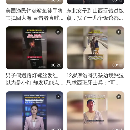
美国渔民钓获鲨鱼徒手将
东北女子到山西玩错过饭
其拽回大海 目击者直呼
点，找了十几个饭馆都没
震惊 （视频来源：参考
开门：午休到几点
消息）
00:20
00:19
男子偶遇路灯螺丝发红
12岁摩洛哥男孩边境哭泣
以为是小灯 却发现能点
恳求西班牙士兵：“可不
燃香烟 当事人：已报警
可以不要把我遣返回国”
处理
00:37
00:14