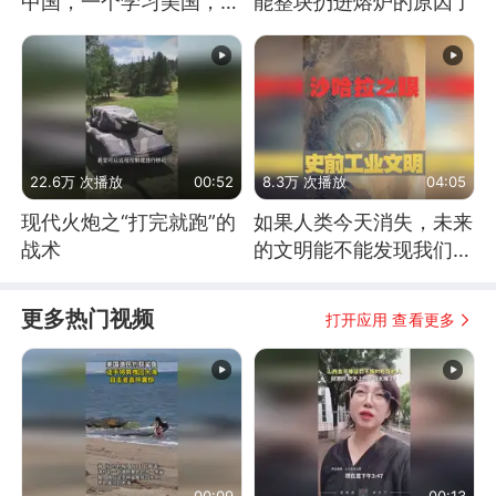
中国，一个学习美国，结
能整块扔进熔炉的原因了
果怎么样了？
22.6万 次播放
00:52
8.3万 次播放
04:05
现代火炮之“打完就跑”的
如果人类今天消失，未来
战术
的文明能不能发现我们存
在过？
更多热门视频
打开应用 查看更多
00:09
00:13