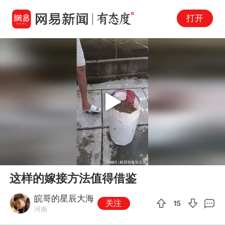
打开
Play
00:00
00:14
En
这样的嫁接方法值得借鉴
fu
皖哥的星辰大海
关注
15
河南