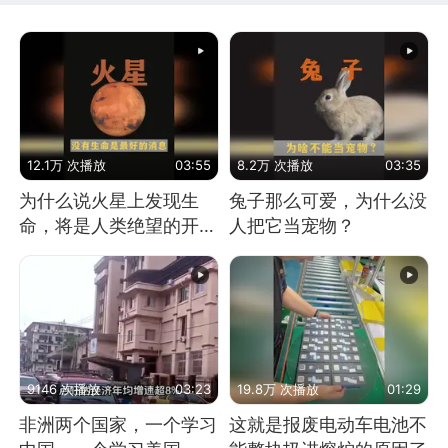
12.1万 次播放
03:55
8.2万 次播放
03:35
为什么说火星上发现生
兔子那么可爱，为什么没
命，将是人类绝望的开
人把它当宠物？
始？
9146 次播放
03:23
19.8万 次播放
01:29
非洲两个国家，一个学习
这就是报废电动车电池不