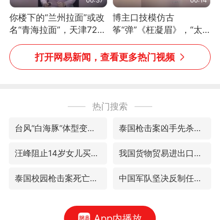
你楼下的“兰州拉面”或改
博主口技模仿古
名“青海拉面”，天津72家
筝“弹”《枉凝眉》，“太
面馆已集体更换招牌
像了～你是吃古筝长大的
吗？”“或将成为首位考级
打开网易新闻，查看更多热门视频
不带古筝的选手。”（来
源：新华每日电讯）
热门搜索
台风“白海豚”体型变大！环流面积接近13个浙江那么大
泰国枪击案凶手先杀祖父母后行凶
汪峰阻止14岁女儿买大牌
我国货物贸易进出口超30万亿元
泰国校园枪击案死亡人数升至7人
中国军队坚决反制任何闹海图谋
App内播放