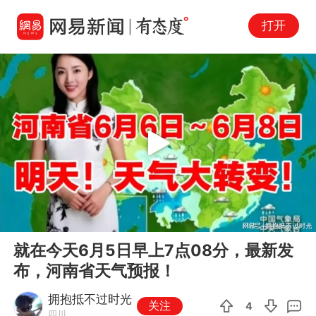
打开
Play
00:00
10:09
En
就在今天6月5日早上7点08分，最新发
fu
布，河南省天气预报！
拥抱抵不过时光
关注
4
四川