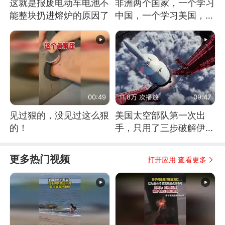
这就是报废电动车电池不
非洲两个国家，一个学习
能整块扔进熔炉的原因了
中国，一个学习美国，结
果怎么样了？
00:49
11.8万 次播放
09:47
见过狠的，没见过这么狠
美国太空部队第一次出
的！
手，只用了三步破解伊朗
防空
更多热门视频
打开应用 查看更多