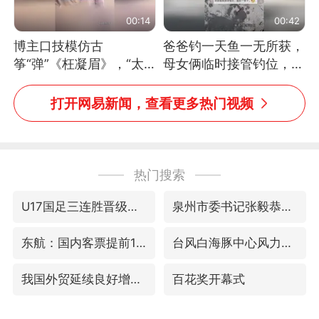
00:14
00:42
博主口技模仿古
爸爸钓一天鱼一无所获，
筝“弹”《枉凝眉》，“太
母女俩临时接管钓位，用
像了～你是吃古筝长大的
玩具鱼竿钓上大鱼
吗？”“或将成为首位考级
打开网易新闻，查看更多热门视频
不带古筝的选手。”（来
源：新华每日电讯）
热门搜索
U17国足三连胜晋级明日之星半决赛
泉州市委书记张毅恭被查
东航：国内客票提前14天免费退改
台风白海豚中心风力增强
我国外贸延续良好增长态势
百花奖开幕式