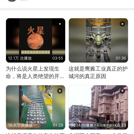
12.1万 次播放
03:55
01:36
为什么说火星上发现生
这就是鹰酱工业真正的护
命，将是人类绝望的开
城河的真正原因
始？
19.8万 次播放
01:29
9204 次播放
03:23