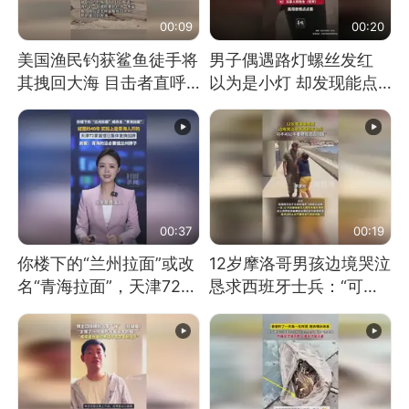
00:09
00:20
美国渔民钓获鲨鱼徒手将
男子偶遇路灯螺丝发红
其拽回大海 目击者直呼
以为是小灯 却发现能点
震惊 （视频来源：参考
燃香烟 当事人：已报警
消息）
处理
00:37
00:19
你楼下的“兰州拉面”或改
12岁摩洛哥男孩边境哭泣
名“青海拉面”，天津72家
恳求西班牙士兵：“可不
面馆已集体更换招牌
可以不要把我遣返回国”