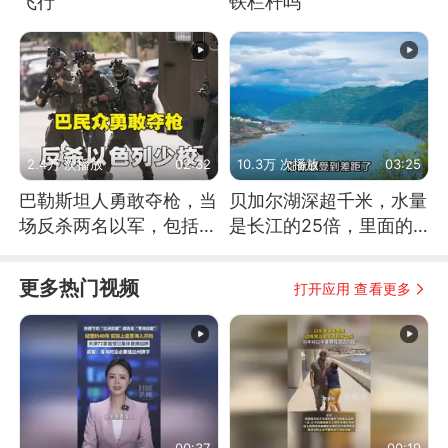
飞行
铁栏杆吗
2.4万 次播放
02:32
10.3万 次播放
03:25
巴勒斯坦人勇敢夺枪，当
贝加尔湖深超千米，水量
场反杀两名以军，包括一
是长江的25倍，里面的
名少校
鱼究竟有多大？
更多热门视频
打开应用 查看更多
00:37
00:19