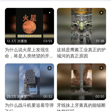
12.3万 次播放
03:55
01:36
为什么说火星上发现生
这就是鹰酱工业真正的护
命，将是人类绝望的开
城河的真正原因
始？
25.1万 次播放
00:52
00:50
为什么战斗机要追着导弹
牙线抹上牙膏真的能锯断