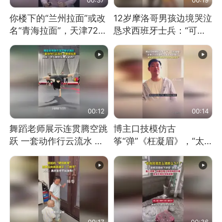
你楼下的“兰州拉面”或改
12岁摩洛哥男孩边境哭泣
名“青海拉面”，天津72家
恳求西班牙士兵：“可不
面馆已集体更换招牌
可以不要把我遣返回国”
00:12
00:14
舞蹈老师展示连贯腾空跳
博主口技模仿古
跃 一套动作行云流水 节
筝“弹”《枉凝眉》，“太
奏感拉满 网友：怎么做
像了～你是吃古筝长大的
到又舞又武的？
吗？”“或将成为首位考级
不带古筝的选手。”（来
源：新华每日电讯）
00:17
00:36