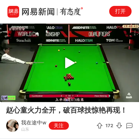
打开
Play
00:00
04:53
En
赵心童火力全开，破百球技惊艳再现！
fu
我在途中w
关注
172
山东