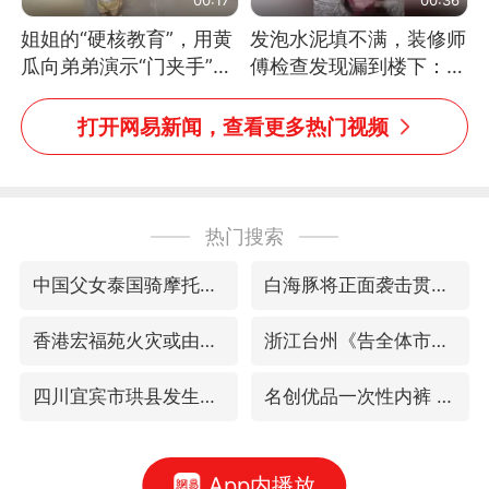
姐姐的“硬核教育”，用黄
发泡水泥填不满，装修师
瓜向弟弟演示“门夹手”，
傅检查发现漏到楼下：出
网友：果然言传不如身
风口未延伸到外墙
教！
打开网易新闻，查看更多热门视频
热门搜索
中国父女泰国骑摩托车坠崖1死1伤
白海豚将正面袭击贯穿浙江
香港宏福苑火灾或由烟头引起
浙江台州《告全体市民书》
四川宜宾市珙县发生3.4级地震
名创优品一次性内裤 颜面尽失
App内播放