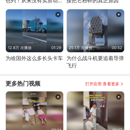
色列！从来没有实质动
接把它粉碎的真正原因
作！根源是惧怕美国
12.8万 次播放
01:29
25.1万 次播放
00:52
为啥国外这么多长头卡车
为什么战斗机要追着导弹
飞行
更多热门视频
打开应用 查看更多
00:14
00:17