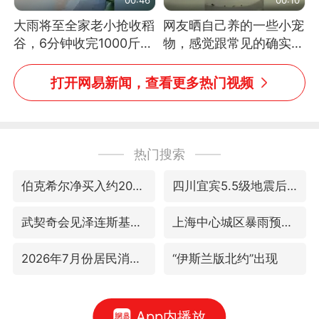
大雨将至全家老小抢收稻
网友晒自己养的一些小宠
谷，6分钟收完1000斤，
物，感觉跟常见的确实有
没有一个人掉链子
些不一样
打开网易新闻，查看更多热门视频
热门搜索
伯克希尔净买入约200亿美元股票
四川宜宾5.5级地震后余震为何不断
武契奇会见泽连斯基有何意图
上海中心城区暴雨预警由橙变红
2026年7月份居民消费价格同比上涨0.5%
“伊斯兰版北约”出现
App内播放