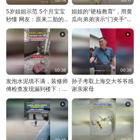
5岁姐姐示范 5个月宝宝
姐姐的“硬核教育”，用黄
秒懂 网友：原来二胎的
瓜向弟弟演示“门夹手”，
快乐长这样
网友：果然言传不如身
教！
00:36
00:39
发泡水泥填不满，装修师
孙子考取上海交大爷爷感
傅检查发现漏到楼下：出
谢亲家母
风口未延伸到外墙
00:46
00:10