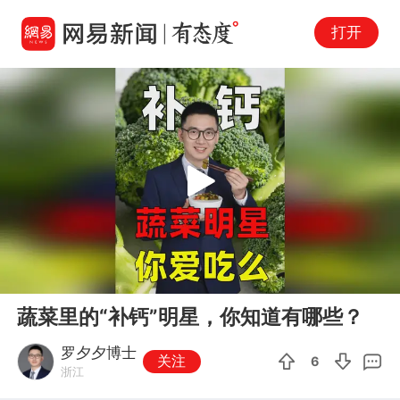
打开
Play
00:00
01:10
En
蔬菜里的“补钙”明星，你知道有哪些？
fu
罗夕夕博士
关注
6
浙江