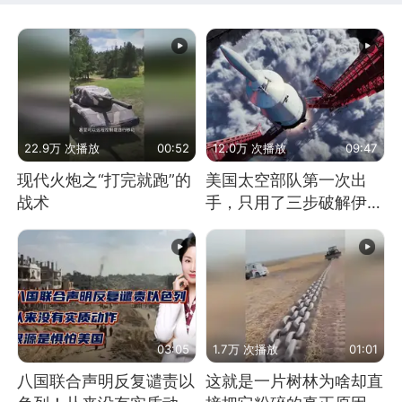
22.9万 次播放
00:52
12.0万 次播放
09:47
现代火炮之“打完就跑”的
美国太空部队第一次出
战术
手，只用了三步破解伊朗
防空
03:05
1.7万 次播放
01:01
八国联合声明反复谴责以
这就是一片树林为啥却直