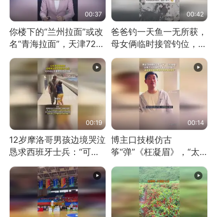
00:37
00:42
你楼下的“兰州拉面”或改
爸爸钓一天鱼一无所获，
名“青海拉面”，天津72家
母女俩临时接管钓位，用
面馆已集体更换招牌
玩具鱼竿钓上大鱼
00:19
00:14
12岁摩洛哥男孩边境哭泣
博主口技模仿古
恳求西班牙士兵：“可不
筝“弹”《枉凝眉》，“太
可以不要把我遣返回国”
像了～你是吃古筝长大的
吗？”“或将成为首位考级
不带古筝的选手。”（来
源：新华每日电讯）