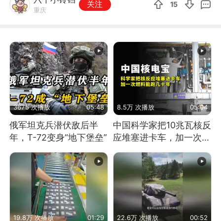
关注
15
重庆
3675 次播放
05:48
8.5万 次播放
05:04
俄军坦克兵潜伏敌后半
中国科学家把10兆瓦核反
年，T-72变身“地下堡垒”
应堆塞进卡车，加一次燃
料能跑几十年
19.8万 次播放
01:29
22.6万 次播放
00:52