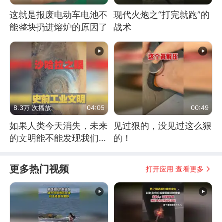
这就是报废电动车电池不
现代火炮之“打完就跑”的
能整块扔进熔炉的原因了
战术
8.3万 次播放
04:05
00:49
如果人类今天消失，未来
见过狠的，没见过这么狠
的文明能不能发现我们存
的！
在过？
更多热门视频
打开应用 查看更多