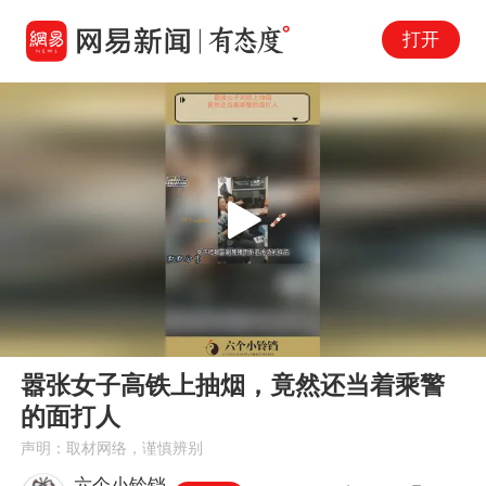
打开
Play
00:00
01:39
En
嚣张女子高铁上抽烟，竟然还当着乘警
fu
的面打人
声明：取材网络，谨慎辨别
六个小铃铛