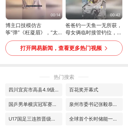
00:14
00:42
博主口技模仿古
爸爸钓一天鱼一无所获，
筝“弹”《枉凝眉》，“太
母女俩临时接管钓位，用
像了～你是吃古筝长大的
玩具鱼竿钓上大鱼
吗？”“或将成为首位考级
打开网易新闻，查看更多热门视频
不带古筝的选手。”（来
源：新华每日电讯）
热门搜索
四川宜宾市高县4.9级地震致1人死亡
百花奖开幕式
国乒男单横滨冠军赛全军覆没
泉州市委书记张毅恭被查
U17国足三连胜晋级明日之星半决赛
全球首个长时储能一体化产业园量产