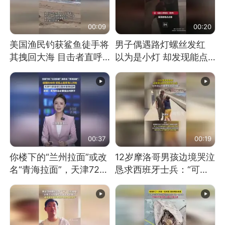
00:09
00:20
美国渔民钓获鲨鱼徒手将
男子偶遇路灯螺丝发红
其拽回大海 目击者直呼
以为是小灯 却发现能点
震惊 （视频来源：参考
燃香烟 当事人：已报警
消息）
处理
00:37
00:19
你楼下的“兰州拉面”或改
12岁摩洛哥男孩边境哭泣
名“青海拉面”，天津72家
恳求西班牙士兵：“可不
面馆已集体更换招牌
可以不要把我遣返回国”