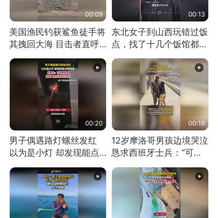
00:09
00:13
美国渔民钓获鲨鱼徒手将
东北女子到山西玩错过饭
其拽回大海 目击者直呼
点，找了十几个饭馆都没
震惊 （视频来源：参考
开门：午休到几点
消息）
00:20
00:19
男子偶遇路灯螺丝发红
12岁摩洛哥男孩边境哭泣
以为是小灯 却发现能点
恳求西班牙士兵：“可不
燃香烟 当事人：已报警
可以不要把我遣返回国”
处理