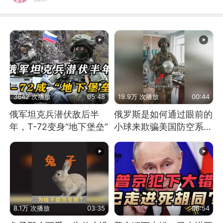
3642 次播放
05:48
19.9万 次播放
00:44
俄军坦克兵潜伏敌后半
俄罗斯是如何通过眼前的
年，T-72变身“地下堡垒”
小球来欺骗美国防空系统
的
8.1万 次播放
03:35
08:54