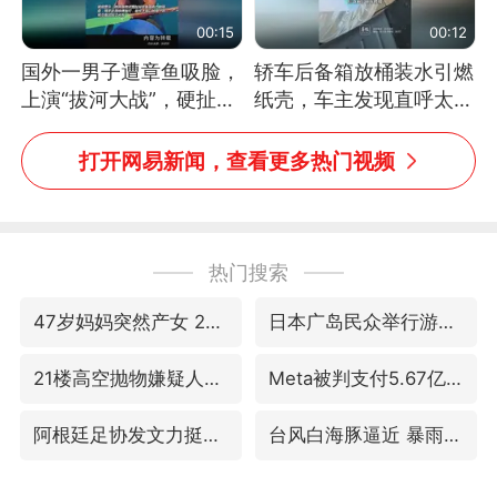
00:15
00:12
国外一男子遭章鱼吸脸，
轿车后备箱放桶装水引燃
上演“拔河大战”，硬扯加
纸壳，车主发现直呼太危
铁棒敲打方才挣脱
险，“拍出来让大家都避
免这个危险”
打开网易新闻，查看更多热门视频
热门搜索
47岁妈妈突然产女 26岁女儿：很震惊
日本广岛民众举行游行反对政府行径
21楼高空抛物嫌疑人被拘留
Meta被判支付5.67亿美元
阿根廷足协发文力挺因凡蒂诺
台风白海豚逼近 暴雨大暴雨来袭