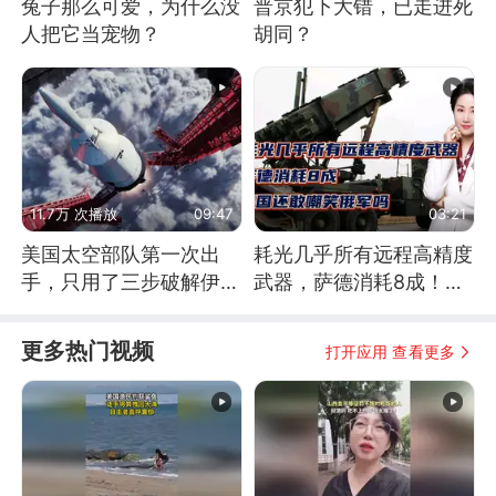
兔子那么可爱，为什么没
普京犯下大错，已走进死
人把它当宠物？
胡同？
11.7万 次播放
09:47
03:21
美国太空部队第一次出
耗光几乎所有远程高精度
手，只用了三步破解伊朗
武器，萨德消耗8成！美
防空
国还敢嘲笑俄军吗
更多热门视频
打开应用 查看更多