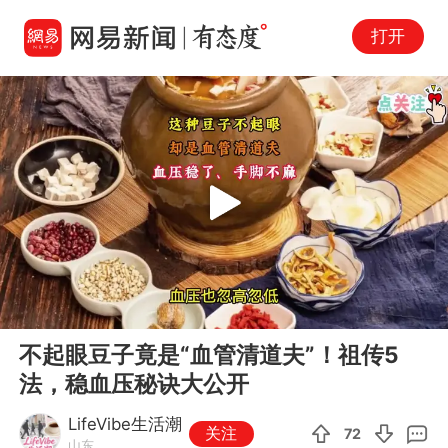
打开
Play
00:00
06:04
En
不起眼豆子竟是“血管清道夫”！祖传5
fu
法，稳血压秘诀大公开
LifeVibe生活潮
关注
72
山东