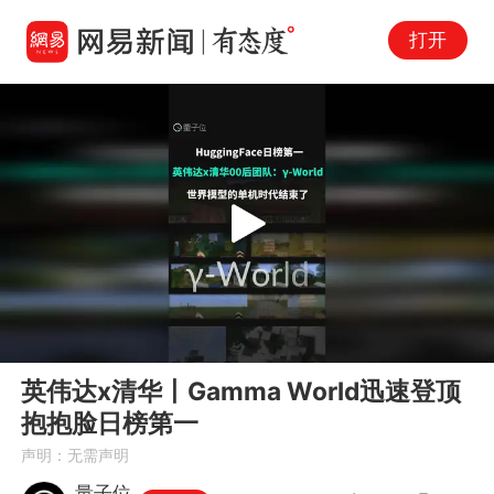
打开
Play
00:00
01:32
En
英伟达x清华丨Gamma World迅速登顶
fu
抱抱脸日榜第一
声明：无需声明
量子位