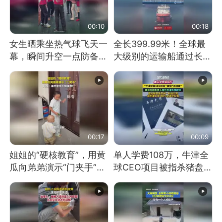
00:10
00:18
女生晒乘坐热气球飞天一
全长399.99米！全球最
幕，瞬间升空一点防备都
大级别的运输船通过长江
没有
大桥这一幕，太震撼了！
00:17
00:09
姐姐的“硬核教育”，用黄
单人学费108万，牛津全
瓜向弟弟演示“门夹手”，
球CEO项目被指杀猪盘，
网友：果然言传不如身
项目方称负责人曾任牛津
教！
大学校长