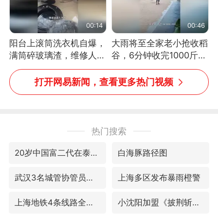
00:14
00:46
阳台上滚筒洗衣机自爆，
大雨将至全家老小抢收稻
满筒碎玻璃渣，维修人员
谷，6分钟收完1000斤，
称是人为原因，从未见过
没有一个人掉链子
洗衣机自爆
打开网易新闻，查看更多热门视频
热门搜索
20岁中国富二代在泰国被杀
白海豚路径图
武汉3名城管协管员殴打摊主被刑拘
上海多区发布暴雨橙警
上海地铁4条线路全线停运
小沈阳加盟《披荆斩棘》