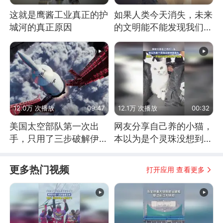
这就是鹰酱工业真正的护
如果人类今天消失，未来
城河的真正原因
的文明能不能发现我们存
在过？
12.0万 次播放
09:47
12.1万 次播放
00:32
美国太空部队第一次出
网友分享自己养的小猫，
手，只用了三步破解伊朗
本以为是个灵珠没想到是
防空
魔丸
更多热门视频
打开应用 查看更多