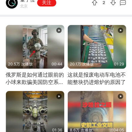
关注
2
北京
20.5万 次播放
00:44
20.1万 次播放
01:29
俄罗斯是如何通过眼前的
这就是报废电动车电池不
小球来欺骗美国防空系统
能整块扔进熔炉的原因了
的
01:36
8.6万 次播放
04:05