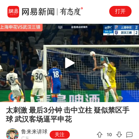
打开
Play
00:00
03:55
En
太刺激 最后3分钟 击中立柱 疑似禁区手
fu
球 武汉客场逼平申花
鲁来来讲球
关注
10
广东