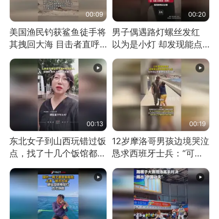
00:09
00:20
美国渔民钓获鲨鱼徒手将
男子偶遇路灯螺丝发红
其拽回大海 目击者直呼
以为是小灯 却发现能点
震惊 （视频来源：参考
燃香烟 当事人：已报警
消息）
处理
00:13
00:19
东北女子到山西玩错过饭
12岁摩洛哥男孩边境哭泣
点，找了十几个饭馆都没
恳求西班牙士兵：“可不
开门：午休到几点
可以不要把我遣返回国”