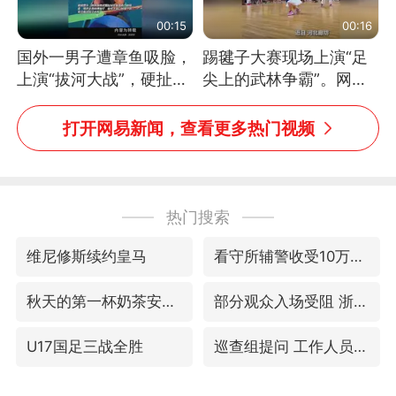
00:15
00:16
国外一男子遭章鱼吸脸，
踢毽子大赛现场上演“足
上演“拔河大战”，硬扯加
尖上的武林争霸”。网
铁棒敲打方才挣脱
友：这哪是踢毽子，分明
是武侠片现场！#睡个好
打开网易新闻，查看更多热门视频
觉
热门搜索
维尼修斯续约皇马
看守所辅警收受10万获刑1年
秋天的第一杯奶茶安排上了吗
部分观众入场受阻 浙江省博物馆致歉
U17国足三战全胜
巡查组提问 工作人员偷用手机查答案