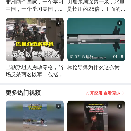
非洲两个国家，一个学习
贝加尔湖深超千米，水量
中国，一个学习美国，结
是长江的25倍，里面的
果怎么样了？
鱼究竟有多大？
1.7万 次播放
02:32
15.0万 次播放
01:49
巴勒斯坦人勇敢夺枪，当
标枪导弹为什么这么贵
场反杀两名以军，包括一
名少校
更多热门视频
打开应用 查看更多