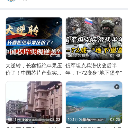
04:09
3642 次播放
05:48
大逆转，长鑫拒绝苹果压
俄军坦克兵潜伏敌后半
价了！中国芯片产业实现
年，T-72变身“地下堡垒”
怎样的逆袭？
8951 次播放
03:23
10.1万 次播放
03:25