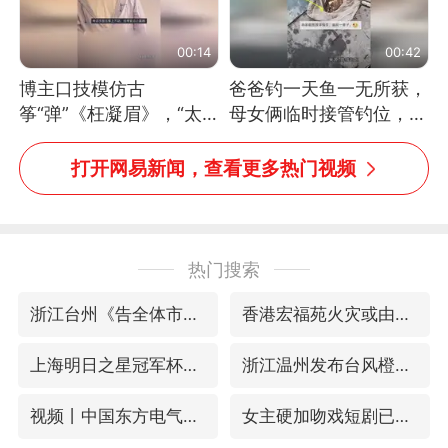
00:14
00:42
博主口技模仿古
爸爸钓一天鱼一无所获，
筝“弹”《枉凝眉》，“太
母女俩临时接管钓位，用
像了～你是吃古筝长大的
玩具鱼竿钓上大鱼
吗？”“或将成为首位考级
打开网易新闻，查看更多热门视频
不带古筝的选手。”（来
源：新华每日电讯）
热门搜索
浙江台州《告全体市民书》
香港宏福苑火灾或由烟头引起
上海明日之星冠军杯调整决赛时间
浙江温州发布台风橙色预警信号
视频丨中国东方电气集团原党组副书记、董事宋致远被查
女主硬加吻戏短剧已下架