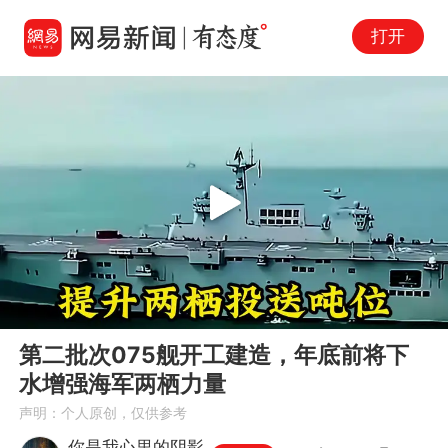
打开
Play
00:00
01:04
En
第二批次075舰开工建造，年底前将下
fu
水增强海军两栖力量
声明：个人原创，仅供参考
你是我心里的阴影