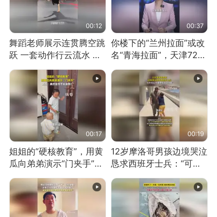
00:12
00:37
舞蹈老师展示连贯腾空跳
你楼下的“兰州拉面”或改
跃 一套动作行云流水 节
名“青海拉面”，天津72家
奏感拉满 网友：怎么做
面馆已集体更换招牌
到又舞又武的？
00:17
00:19
姐姐的“硬核教育”，用黄
12岁摩洛哥男孩边境哭泣
瓜向弟弟演示“门夹手”，
恳求西班牙士兵：“可不
网友：果然言传不如身
可以不要把我遣返回国”
教！