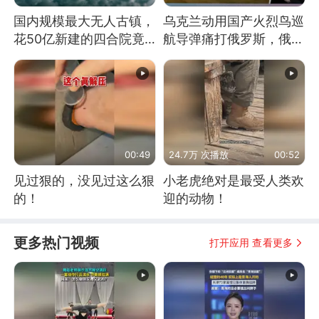
国内规模最大无人古镇，
乌克兰动用国产火烈鸟巡
花50亿新建的四合院竟
航导弹痛打俄罗斯，俄军
没人住，发生了啥
为什么没能拦截？
00:49
24.7万 次播放
00:52
见过狠的，没见过这么狠
小老虎绝对是最受人类欢
的！
迎的动物！
更多热门视频
打开应用 查看更多