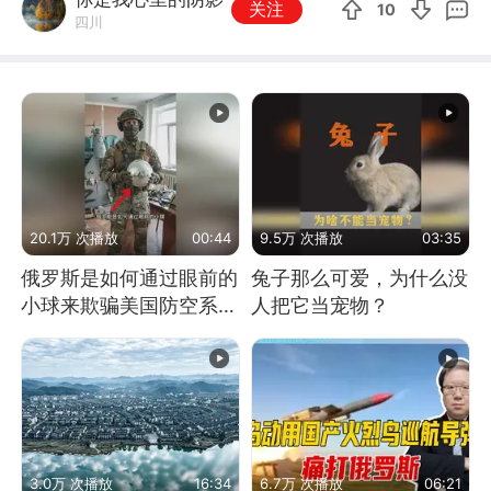
关注
10
四川
20.1万 次播放
00:44
9.5万 次播放
03:35
俄罗斯是如何通过眼前的
兔子那么可爱，为什么没
小球来欺骗美国防空系统
人把它当宠物？
的
3.0万 次播放
16:34
6.7万 次播放
06:21