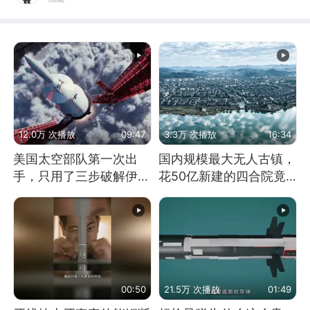
12.0万 次播放
09:47
3.3万 次播放
16:34
美国太空部队第一次出
国内规模最大无人古镇，
手，只用了三步破解伊朗
花50亿新建的四合院竟
防空
没人住，发生了啥
00:50
21.5万 次播放
01:49