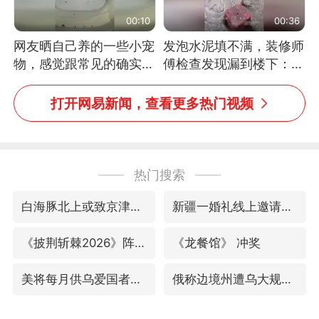
00:10
00:36
网友晒自己养的一些小宠
发泡水泥填不满，装修师
物，感觉跟常见的确实有
傅检查发现漏到楼下：出
些不一样
风口未延伸到外墙
打开网易新闻，查看更多热门视频
热门搜索
白海豚北上或致京津冀暴雨
新疆一婚礼线上邀请引热议
《披荆斩棘2026》阵容官宣
《龙餐馆》 冲奖
美将每月供乌爱国者拦截导弹
俄称边境州遭乌大规模袭击已致13伤