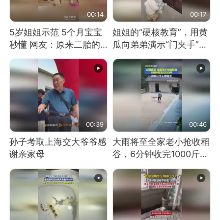
00:14
00:17
5岁姐姐示范 5个月宝宝
姐姐的“硬核教育”，用黄
秒懂 网友：原来二胎的
瓜向弟弟演示“门夹手”，
快乐长这样
网友：果然言传不如身
教！
00:39
00:46
孙子考取上海交大爷爷感
大雨将至全家老小抢收稻
谢亲家母
谷，6分钟收完1000斤，
没有一个人掉链子