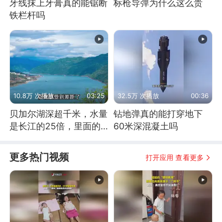
牙线抹上牙膏真的能锯断
标枪导弹为什么这么贵
铁栏杆吗
10.8万 次播放
03:25
32.5万 次播放
00:36
贝加尔湖深超千米，水量
钻地弹真的能打穿地下
是长江的25倍，里面的
60米深混凝土吗
鱼究竟有多大？
更多热门视频
打开应用 查看更多