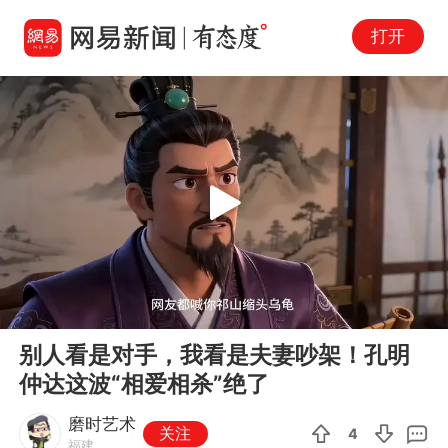
打开
Play
00:00
02:29
En
别人看是对手，我看是夫妻吵架！孔明
fu
仲达这波“相爱相杀”绝了
磨时艺术
关注
4
福建