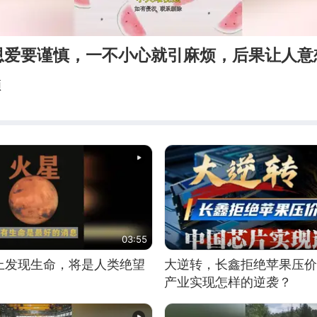
恩爱要谨慎，一不小心就引麻烦，后果让人意
频
03:55
上发现生命，将是人类绝望
大逆转，长鑫拒绝苹果压价
产业实现怎样的逆袭？