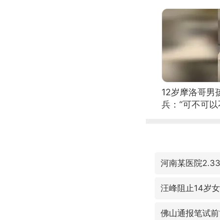
12岁摩洛哥
兵：“可不可以
河南某医院2.
汪峰阻止14岁
佛山通报笔试前