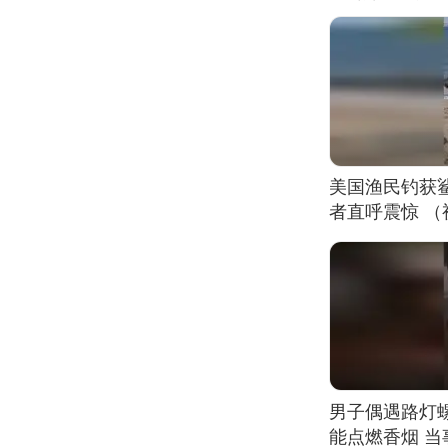
美国渔民钓获
者直呼震惊 
男子偶遇路灯螺
能点燃香烟 