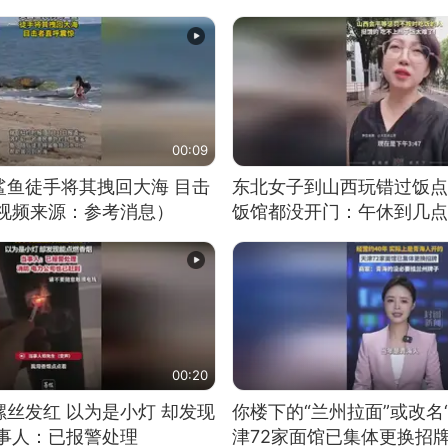
00:09
鲨鱼徒手将其拽回大海 目击
东北女子到山西玩错过饭点
（视频来源：参考消息）
饭馆都没开门：午休到几点
00:20
丝发红 以为是小灯 却发现
你楼下的“兰州拉面”或改名
当事人：已报警处理
津72家面馆已集体更换招