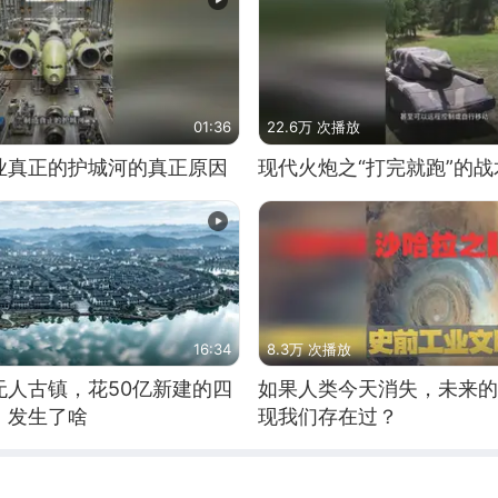
01:36
22.6万 次播放
业真正的护城河的真正原因
现代火炮之“打完就跑”的战
16:34
8.3万 次播放
无人古镇，花50亿新建的四
如果人类今天消失，未来的
，发生了啥
现我们存在过？