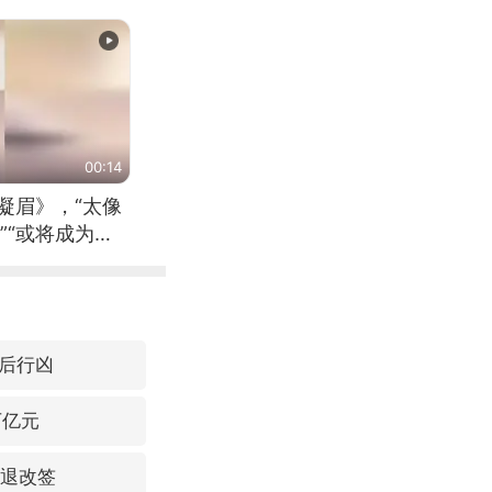
00:14
凝眉》，“太像
”“或将成为首
（来源：新华每
后行凶
万亿元
费退改签