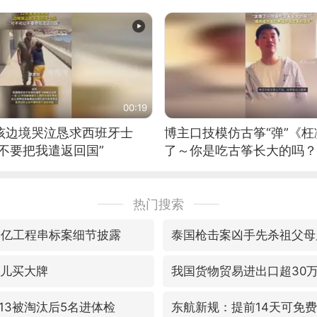
00:19
男孩边境哭泣恳求西班牙士
博主口技模仿古筝“弹”《枉
不要把我遣返回国”
了～你是吃古筝长大的吗？
位考级不带古筝的选手。”
日电讯）
热门搜索
33亿工程串标案细节披露
泰国枪击案凶手先杀祖父母
女儿买大牌
我国货物贸易进出口超30
13被淘汰后5名进体检
东航新规：提前14天可免