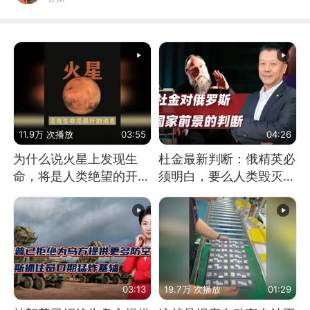
11.9万 次播放
03:55
04:26
为什么说火星上发现生
杜金最新判断：俄精英必
命，将是人类绝望的开
须明白，要么人类毁灭，
始？
要么俄毁灭
03:13
19.7万 次播放
01:29