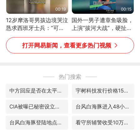
00:19
00:15
12岁摩洛哥男孩边境哭泣
国外一男子遭章鱼吸脸，
恳求西班牙士兵：“可不
上演“拔河大战”，硬扯加
可以不要把我遣返回国”
铁棒敲打方才挣脱
打开网易新闻，查看更多热门视频
热门搜索
中方回应是否在太平洋海底开采稀土
宇树科技发行价格150.80元/股
CIA被曝已秘密设立古巴工作组
台风白海豚进入48小时警戒线
台风白海豚登陆地点更新
看守所辅警收受10万获刑1年