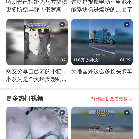
特朗普已拒绝为乌方提供
这就是报废电动车电池不
更多防空导弹！俄罗斯抓
能整块扔进熔炉的原因了
住窗口期猛炸基辅
00:32
11.6万 次播放
01:29
网友分享自己养的小猫，
为啥国外这么多长头卡车
本以为是个灵珠没想到是
魔丸
更多热门视频
打开应用 查看更多