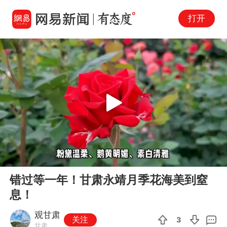
打开
Play
00:00
00:33
En
错过等一年！甘肃永靖月季花海美到窒
fu
息！
观甘肃
关注
3
甘肃