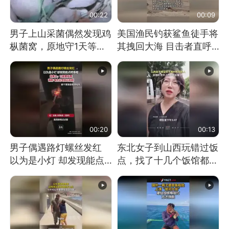
00:22
00:09
男子上山采菌偶然发现鸡
美国渔民钓获鲨鱼徒手将
枞菌窝，原地守1天等它
其拽回大海 目击者直呼
长大：挖了140多朵
震惊 （视频来源：参考
消息）
00:20
00:13
男子偶遇路灯螺丝发红
东北女子到山西玩错过饭
以为是小灯 却发现能点
点，找了十几个饭馆都没
燃香烟 当事人：已报警
开门：午休到几点
处理