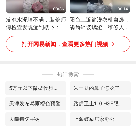
00:36
00:14
发泡水泥填不满，装修师
阳台上滚筒洗衣机自爆，
傅检查发现漏到楼下：出
满筒碎玻璃渣，维修人员
风口未延伸到外墙
称是人为原因，从未见过
洗衣机自爆
打开网易新闻，查看更多热门视频
热门搜索
5万元以下微型代步车集体遇冷
朱一龙的鼻子怎么了
天津发布暴雨橙色预警
路虎卫士110 HSE限时降价
大疆错失宇树
上海鼓励居家办公