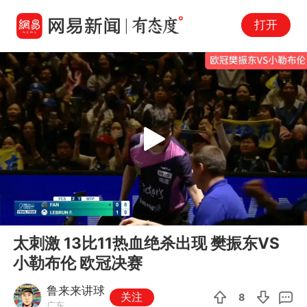
打开
Play
00:00
05:18
En
太刺激 13比11热血绝杀出现 樊振东VS
fu
小勒布伦 欧冠决赛
鲁来来讲球
关注
8
广东