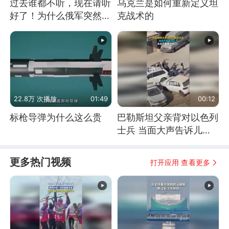
过去谁都不听，现在请听
乌克兰是如何重新定义坦
好了！为什么俄军突然强
克战术的
硬起来了？
22.8万 次播放
01:49
00:12
标枪导弹为什么这么贵
巴勒斯坦父亲背对以色列
士兵 当面大声告诉儿
子：永远不要害怕他们！
更多热门视频
打开应用 查看更多