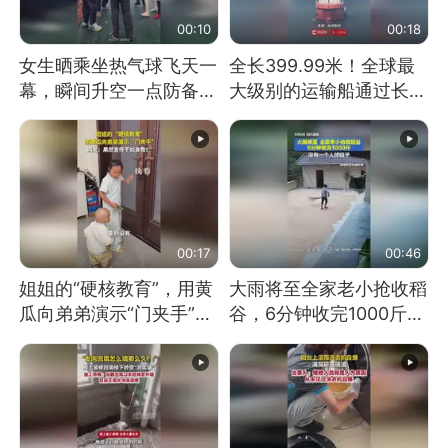
00:10
00:18
女生晒乘坐热气球飞天一
全长399.99米！全球最
幕，瞬间升空一点防备都
大级别的运输船通过长江
没有
大桥这一幕，太震撼了！
00:17
00:46
姐姐的“硬核教育”，用黄
大雨将至全家老小抢收稻
瓜向弟弟演示“门夹手”，
谷，6分钟收完1000斤，
网友：果然言传不如身
没有一个人掉链子
教！