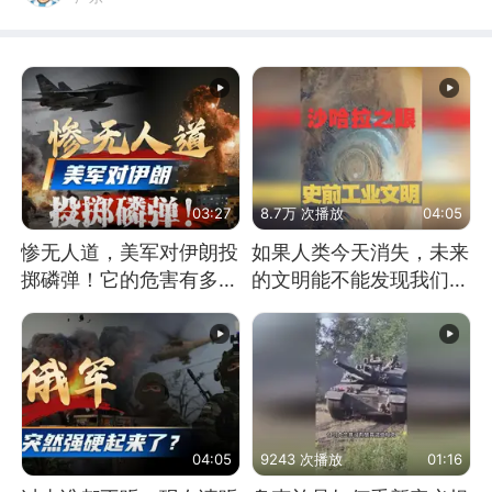
03:27
8.7万 次播放
04:05
惨无人道，美军对伊朗投
如果人类今天消失，未来
掷磷弹！它的危害有多
的文明能不能发现我们存
大？
在过？
04:05
9243 次播放
01:16