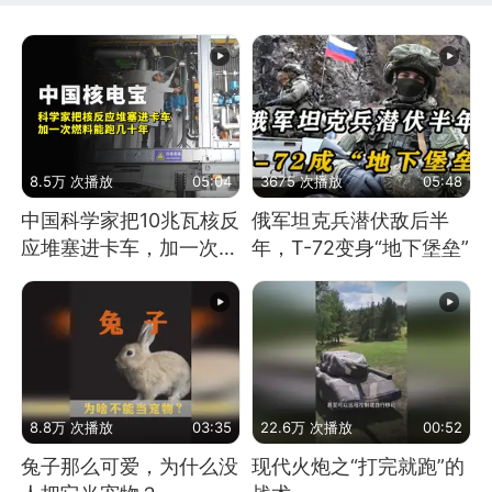
8.5万 次播放
05:04
3675 次播放
05:48
中国科学家把10兆瓦核反
俄军坦克兵潜伏敌后半
应堆塞进卡车，加一次燃
年，T-72变身“地下堡垒”
料能跑几十年
8.8万 次播放
03:35
22.6万 次播放
00:52
兔子那么可爱，为什么没
现代火炮之“打完就跑”的