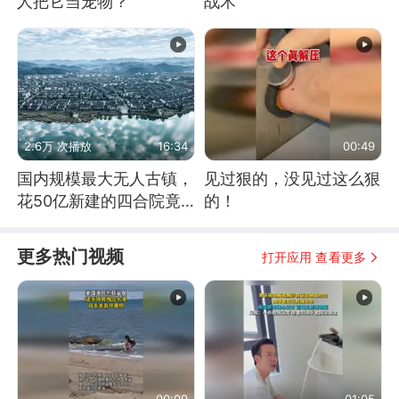
人把它当宠物？
战术
2.6万 次播放
16:34
00:49
国内规模最大无人古镇，
见过狠的，没见过这么狠
花50亿新建的四合院竟
的！
没人住，发生了啥
更多热门视频
打开应用 查看更多
00:09
01:05