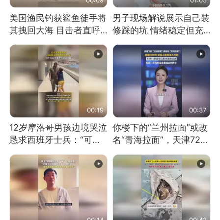
美国渔民钓获鲨鱼徒手将
男子现场解说展示自己装
其拽回大海 目击者直呼
修踩的坑 情绪稳定但充
震惊 （视频来源：参考
满无奈 每处都有精心设
消息）
计 但每处都有瑕疵 网
友：一开始我没笑 但看
到洗手盆我没绷住
00:19
00:37
12岁摩洛哥男孩边境哭泣
你楼下的“兰州拉面”或改
恳求西班牙士兵：“可不
名“青海拉面”，天津72家
可以不要把我遣返回国”
面馆已集体更换招牌
00:14
00:42