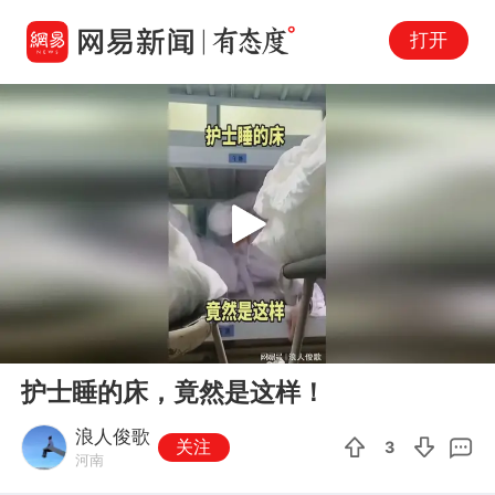
打开
Play
00:00
00:14
En
护士睡的床，竟然是这样！
fu
浪人俊歌
关注
3
河南