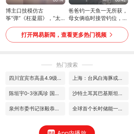
博主口技模仿古
爸爸钓一天鱼一无所获，
筝“弹”《枉凝眉》，“太
母女俩临时接管钓位，用
像了～你是吃古筝长大的
玩具鱼竿钓上大鱼
吗？”“或将成为首位考级
打开网易新闻，查看更多热门视频
不带古筝的选手。”（来
源：新华每日电讯）
热门搜索
四川宜宾市高县4.9级地震致1人死亡
上海：台风白海豚或将带来龙卷风
陈垣宇0-3张禹珍 国乒男单全军覆没
沙特土耳其巴基斯坦签署共同防务协议
泉州市委书记张毅恭被查
全球首个长时储能一体化产业园量产
App内播放