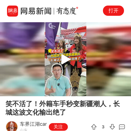
打开
Play
00:00
02:03
En
笑不活了！外籍车手秒变新疆潮人，长
fu
城这波文化输出绝了
车界江湖car
关注
3
山东