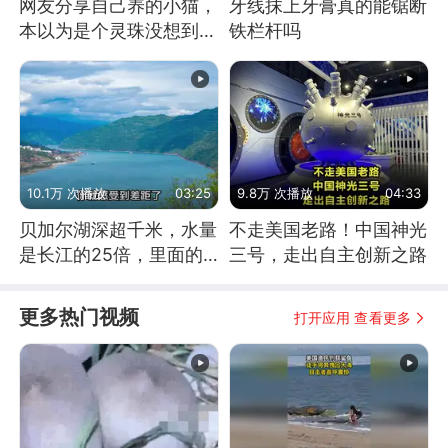
网友分享自己养的小猫，
牙线抹上牙膏真的能锯断
本以为是个灵珠没想到是
铁栏杆吗
魔丸
10.1万 次播放
03:25
9.8万 次播放
04:33
贝加尔湖深超千米，水量
不走美国老路！中国神光
是长江的25倍，里面的
三号，走出自主创新之路
鱼究竟有多大？
更多热门视频
打开应用 查看更多