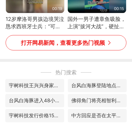
00:19
00:15
12岁摩洛哥男孩边境哭泣
国外一男子遭章鱼吸脸，
恳求西班牙士兵：“可不
上演“拔河大战”，硬扯加
可以不要把我遣返回国”
铁棒敲打方才挣脱
打开网易新闻，查看更多热门视频
热门搜索
宇树科技王兴兴身家有望超200亿元
台风白海豚登陆地点更新
台风白海豚进入48小时警戒线
佛得角门将亮相智利俱乐部主场
宇树科技发行价格150.80元/股
中方回应是否在太平洋海底开采稀土