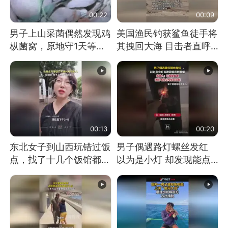
00:22
00:09
男子上山采菌偶然发现鸡
美国渔民钓获鲨鱼徒手将
枞菌窝，原地守1天等它
其拽回大海 目击者直呼
长大：挖了140多朵
震惊 （视频来源：参考
消息）
00:13
00:20
东北女子到山西玩错过饭
男子偶遇路灯螺丝发红
点，找了十几个饭馆都没
以为是小灯 却发现能点
开门：午休到几点
燃香烟 当事人：已报警
处理