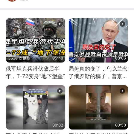
3636 次播放
05:48
03:06
俄军坦克兵潜伏敌后半
局势真的变了，乌克兰念
年，T-72变身“地下堡垒”
了俄罗斯的稿子，普京说
战胜自己就是胜利
00:32
00:50