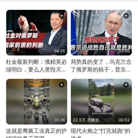
04:26
03:06
杜金最新判断：俄精英必
局势真的变了，乌克兰念
须明白，要么人类毁灭，
了俄罗斯的稿子，普京说
要么俄毁灭
战胜自己就是胜利
01:36
22.5万 次播放
00:52
这就是鹰酱工业真正的护
现代火炮之“打完就跑”的