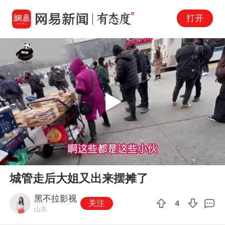
打开
Play
00:00
04:57
En
城管走后大姐又出来摆摊了
fu
黑不拉影视
关注
4
山东