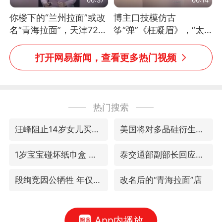
你楼下的“兰州拉面”或改
博主口技模仿古
名“青海拉面”，天津72家
筝“弹”《枉凝眉》，“太
面馆已集体更换招牌
像了～你是吃古筝长大的
吗？”“或将成为首位考级
打开网易新闻，查看更多热门视频
不带古筝的选手。”（来
源：新华每日电讯）
热门搜索
汪峰阻止14岁女儿买大牌
美国将对多晶硅衍生品加征15%关税
1岁宝宝碰坏纸巾盒 宝妈被索赔924元
泰交通部副部长回应中国游客遭歧视
段绚竞因公牺牲 年仅44岁
改名后的“青海拉面”店
App内播放