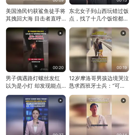
美国渔民钓获鲨鱼徒手将
东北女子到山西玩错过饭
其拽回大海 目击者直呼
点，找了十几个饭馆都没
震惊 （视频来源：参考
开门：午休到几点
消息）
00:20
00:19
男子偶遇路灯螺丝发红
12岁摩洛哥男孩边境哭泣
以为是小灯 却发现能点
恳求西班牙士兵：“可不
燃香烟 当事人：已报警
可以不要把我遣返回国”
处理
00:37
00:14