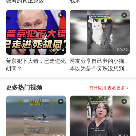
城河的真正原因
战术
08:54
00:32
普京犯下大错，已走进死
网友分享自己养的小猫，
胡同？
本以为是个灵珠没想到是
魔丸
更多热门视频
打开应用 查看更多
00:09
00:13