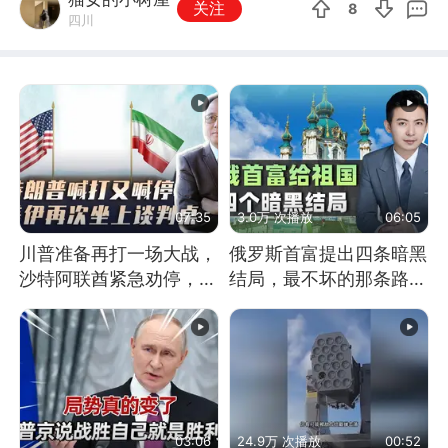
关注
8
四川
07:35
3.0万 次播放
06:05
川普准备再打一场大战，
俄罗斯首富提出四条暗黑
沙特阿联酋紧急劝停，美
结局，最不坏的那条路是
伊开启新一轮谈判
通向东方
03:06
24.9万 次播放
00:52