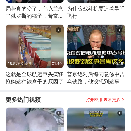
局势真的变了，乌克兰念
为什么战斗机要追着导弹
了俄罗斯的稿子，普京说
飞行
战胜自己就是胜利
18.9万 次播放
01:40
05:19
这就是全球航运巨头疯狂
普京绝对后悔同意修中吉
抢购这种铁盒子的原因了
乌铁路，他没想到这事会
闹这么大
更多热门视频
打开应用 查看更多