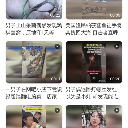
00:22
00:09
男子上山采菌偶然发现鸡
美国渔民钓获鲨鱼徒手将
枞菌窝，原地守1天等它
其拽回大海 目击者直呼
长大：挖了140多朵
震惊 （视频来源：参考
消息）
00:11
00:20
一男子在网吧小憩下意识
男子偶遇路灯螺丝发红
蹬腿踹翻电脑桌，店家3
以为是小灯 却发现能点
台显示器与机械臂损坏
燃香烟 当事人：已报警
处理