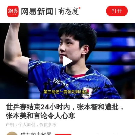
打开
Play
00:00
06:43
En
世乒赛结束24小时内，张本智和遭批，
fu
张本美和言论令人心寒
声明：个人原创，仅供参考
猫女的小树屋