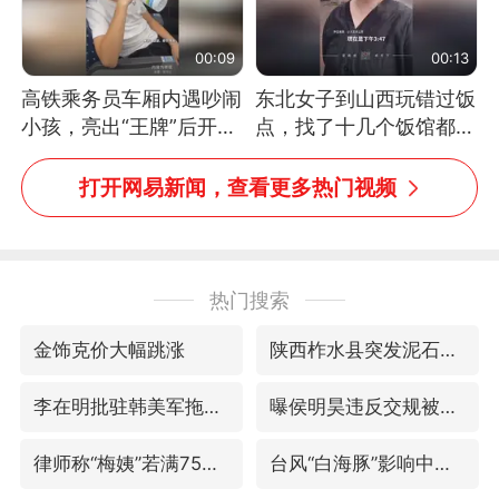
00:09
00:13
高铁乘务员车厢内遇吵闹
东北女子到山西玩错过饭
小孩，亮出“王牌”后开启
点，找了十几个饭馆都没
一键静音
开门：午休到几点
打开网易新闻，查看更多热门视频
热门搜索
金饰克价大幅跳涨
陕西柞水县突发泥石流致1死2失联
李在明批驻韩美军拖延归还用地说明啥
曝侯明昊违反交规被约谈
律师称“梅姨”若满75岁或不适用死刑
台风“白海豚”影响中国已成定局