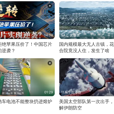
04:09
1.7万 次播放
拒绝苹果压价了！中国芯片
国内规模最大无人古镇，花
的逆袭？
合院竟没人住，发生了啥
01:29
11.6万 次播放
动车电池不能整块扔进熔炉
美国太空部队第一次出手，
解伊朗防空