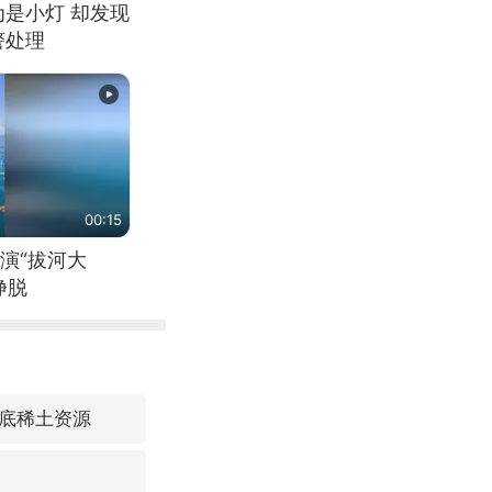
为是小灯 却发现
警处理
00:15
演“拔河大
挣脱
底稀土资源