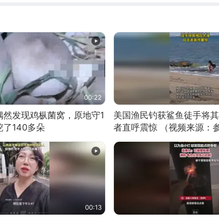
00:22
偶然发现鸡枞菌窝，原地守1
美国渔民钓获鲨鱼徒手将其
了140多朵
者直呼震惊 （视频来源：
00:13