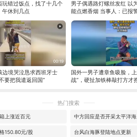
西玩错过饭点，找了十几个
男子偶遇路灯螺丝发红 以
：午休到几点
能点燃香烟 当事人：已报
00:19
男孩边境哭泣恳求西班牙士
国外一男子遭章鱼吸脸，上
不要把我遣返回国”
战”，硬扯加铁棒敲打方才
热门搜索
箱上涨近百元
中方回应是否开采太平洋海
150.80元/股
台风白海豚登陆地点更新