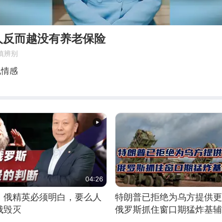
人反而越没有养老保险
慎辨别
说情感
04:26
：俄精英必须明白，要么人
特朗普已拒绝为乌方提供更
俄毁灭
俄罗斯抓住窗口期猛炸基辅