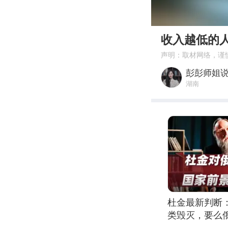
00:00
收入越低的
声明：取材网络，谨
彭彭师姐
湖南
杜金最新判断
类毁灭，要么