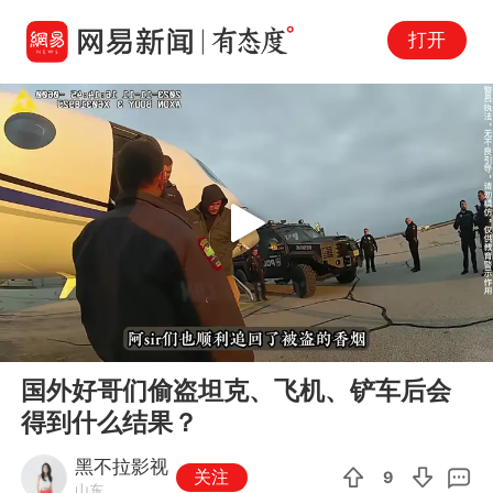
打开
Play
00:00
03:51
En
国外好哥们偷盗坦克、飞机、铲车后会
fu
得到什么结果？
黑不拉影视
关注
9
山东