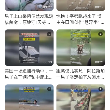
00:22
00:17
男子上山采菌偶然发现鸡
惊艳！字都飘起来了 博
枞菌窝，原地守1天等它
主在田间创作“悬浮字” 网
长大：挖了140多朵
友：真·裸眼3D！
00:10
00:21
美国一场追捕行动中，一
距离仅几英尺！阿拉斯加
男子在车辆行驶中爬上车
一男子淡定拍下灰熊水中
顶跳舞。（新京报）
捕食鲑鱼全程