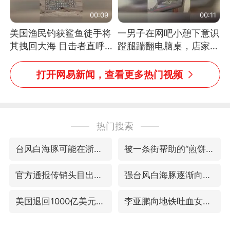
00:09
00:11
美国渔民钓获鲨鱼徒手将
一男子在网吧小憩下意识
其拽回大海 目击者直呼
蹬腿踹翻电脑桌，店家3
震惊 （视频来源：参考
台显示器与机械臂损坏
消息）
打开网易新闻，查看更多热门视频
热门搜索
台风白海豚可能在浙江登陆
被一条街帮助的“煎饼叔叔”去世
官方通报传销头目出狱办书院
强台风白海豚逐渐向我国靠近
美国退回1000亿美元关税
李亚鹏向地铁吐血女孩捐99999元