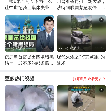
一根6米长的长矛为什么
川普准备再打一场大战，
让中世纪骑士集体失业
沙特阿联酋紧急劝停，美
伊开启新一轮谈判
3.0万 次播放
06:05
22.3万 次播放
00:52
俄罗斯首富提出四条暗黑
现代火炮之“打完就跑”的
结局，最不坏的那条路是
战术
通向东方
更多热门视频
打开应用 查看更多