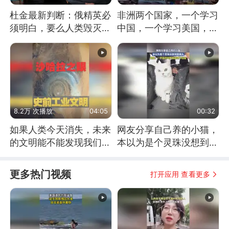
杜金最新判断：俄精英必
非洲两个国家，一个学习
须明白，要么人类毁灭，
中国，一个学习美国，结
要么俄毁灭
果怎么样了？
8.2万 次播放
04:05
00:32
如果人类今天消失，未来
网友分享自己养的小猫，
的文明能不能发现我们存
本以为是个灵珠没想到是
在过？
魔丸
更多热门视频
打开应用 查看更多