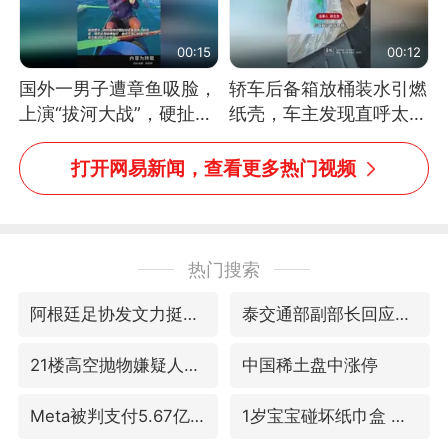
00:15
00:12
国外一男子遭章鱼吸脸，
轿车后备箱放桶装水引燃
上演“拔河大战”，硬扯加
纸壳，车主发现直呼太危
铁棒敲打方才挣脱
险，“拍出来让大家都避
免这个危险”
打开网易新闻，查看更多热门视频
热门搜索
阿根廷足协发文力挺因凡蒂诺
泰交通部副部长回应中国人遭歧视手势
21楼高空抛物嫌疑人被拘留
中国稀土盘中涨停
Meta被判支付5.67亿美元
1岁宝宝碰坏纸巾盒 宝妈被索赔924元