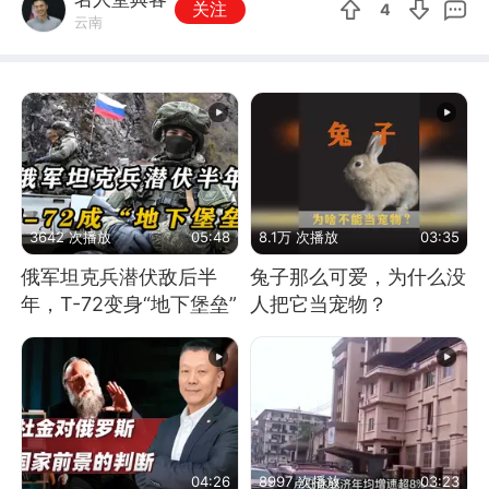
关注
4
云南
3642 次播放
05:48
8.1万 次播放
03:35
俄军坦克兵潜伏敌后半
兔子那么可爱，为什么没
年，T-72变身“地下堡垒”
人把它当宠物？
04:26
8997 次播放
03:23