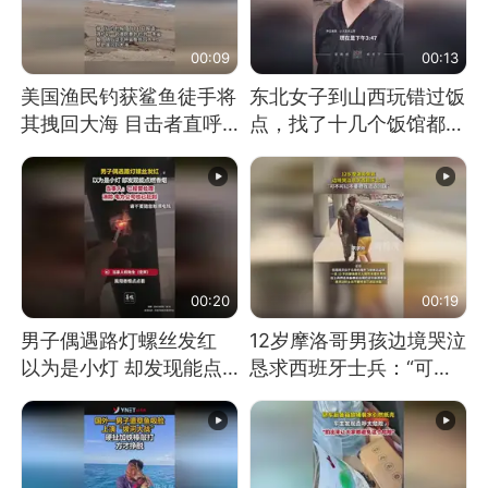
00:09
00:13
美国渔民钓获鲨鱼徒手将
东北女子到山西玩错过饭
其拽回大海 目击者直呼
点，找了十几个饭馆都没
震惊 （视频来源：参考
开门：午休到几点
消息）
00:20
00:19
男子偶遇路灯螺丝发红
12岁摩洛哥男孩边境哭泣
以为是小灯 却发现能点
恳求西班牙士兵：“可不
燃香烟 当事人：已报警
可以不要把我遣返回国”
处理