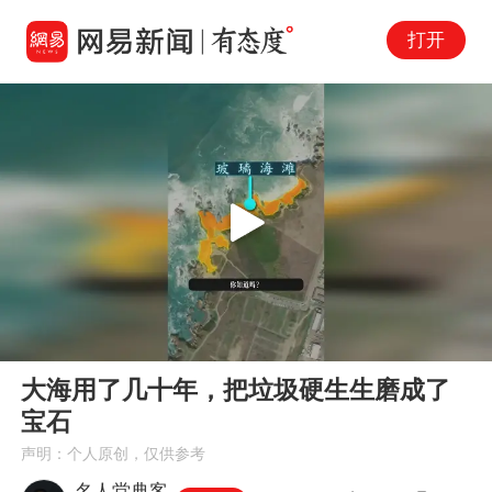
打开
Play
00:00
01:19
En
大海用了几十年，把垃圾硬生生磨成了
fu
宝石
声明：个人原创，仅供参考
名人堂典客